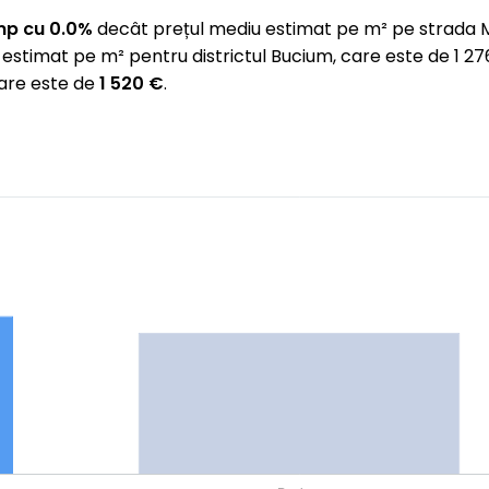
mp cu 0.0%
decât prețul mediu estimat pe m² pe strada M
 estimat pe m² pentru districtul Bucium, care este de 1 
care este de
1 520 €
.