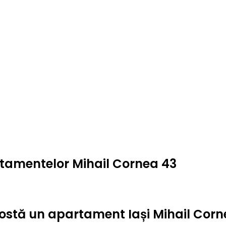
rtamentelor Mihail Cornea 43
t costă un apartament Iași Mihail Cor