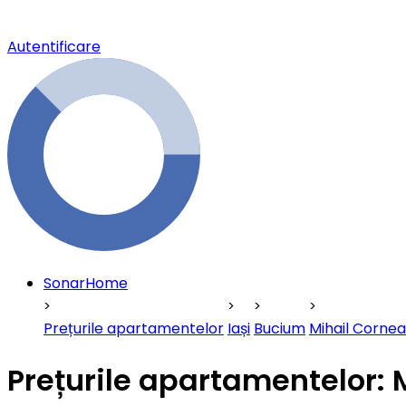
Autentificare
SonarHome
Prețurile apartamentelor
Iași
Bucium
Mihail Cornea
Prețurile apartamentelor: