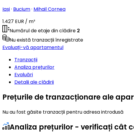
Iași
·
Bucium
·
Mihail Cornea
1.427 EUR / m²
Numărul de etaje din clădire
2
Nu există tranzacții înregistrate
Evaluați-vă apartamentul
Tranzacții
Analiza prețurilor
Evaluări
Detalii ale clădirii
Prețurile de tranzacționare ale apa
Nu au fost găsite tranzacții pentru adresa introdusă
Analiza prețurilor - verificați câ