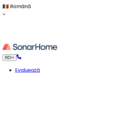
🇷🇴
Română
RO
Evaluează