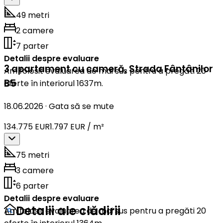
49 metri
2 camere
7 parter
Detalii despre evaluare
3 apartament cu cameră
,
Strada Fântânilor
Am folosit evaluarea de mai sus pentru a pregăti 20
B5
oferte în interiorul 1637m.
18.06.2026
·
Gata să se mute
134.775 EUR
1.797 EUR / m²
75 metri
3 camere
6 parter
Detalii despre evaluare
Detalii ale clădirii
Am folosit evaluarea de mai sus pentru a pregăti 20