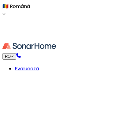
🇷🇴
Română
RO
Evaluează