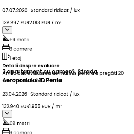
07.07.2026
·
Standard ridicat / lux
138.897 EUR
2.013 EUR / m²
69 metri
3 camere
1 etaj
Detalii despre evaluare
3 apartament cu cameră
,
Strada
Am folosit evaluarea de mai sus pentru a pregăti 20
Aeroportului 1D Penta
oferte în interiorul 1630m.
23.04.2026
·
Standard ridicat / lux
132.940 EUR
1.955 EUR / m²
68 metri
3 camere