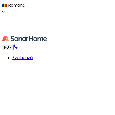
🇷🇴
Română
RO
Evaluează