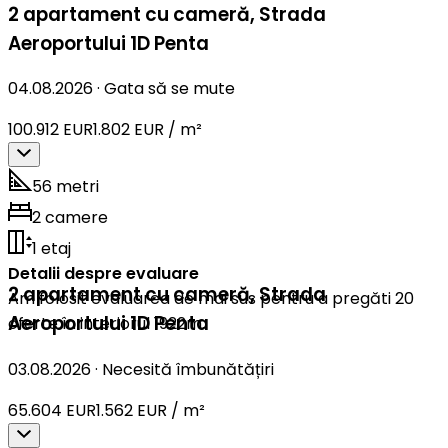
2 apartament cu cameră
,
Strada
Aeroportului 1D Penta
04.08.2026
·
Gata să se mute
100.912 EUR
1.802 EUR / m²
56 metri
2 camere
1 etaj
Detalii despre evaluare
2 apartament cu cameră
,
Strada
Am folosit evaluarea de mai sus pentru a pregăti 20
Aeroportului 1D Penta
oferte în interiorul 1922m.
03.08.2026
·
Necesită îmbunătățiri
65.604 EUR
1.562 EUR / m²