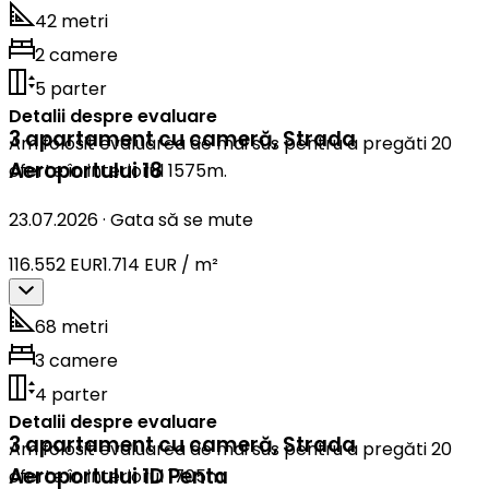
42 metri
2 camere
5 parter
Detalii despre evaluare
3 apartament cu cameră
,
Strada
Am folosit evaluarea de mai sus pentru a pregăti 20
Aeroportului 18
oferte în interiorul 1575m.
23.07.2026
·
Gata să se mute
116.552 EUR
1.714 EUR / m²
68 metri
3 camere
4 parter
Detalii despre evaluare
3 apartament cu cameră
,
Strada
Am folosit evaluarea de mai sus pentru a pregăti 20
Aeroportului 1D Penta
oferte în interiorul 1705m.