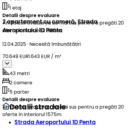
1 etaj
Detalii despre evaluare
2 apartament cu cameră
,
Strada
Am folosit evaluarea de mai sus pentru a pregăti 20
Aeroportului 1D Penta
oferte în interiorul 1902m.
12.04.2025
·
Necesită îmbunătățiri
70.649 EUR
1.643 EUR / m²
43 metri
2 camere
5 parter
Detalii despre evaluare
Detalii stradale
Am folosit evaluarea de mai sus pentru a pregăti 20
oferte în interiorul 1575m.
Strada Aeroportului 1D Penta