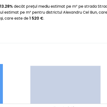
13.28%
decât prețul mediu estimat pe m² pe strada Str
ul estimat pe m² pentru districtul Alexandru Cel Bun, ca
și, care este de
1 520 €
.