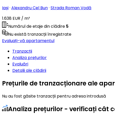
Iași
·
Alexandru Cel Bun
·
Strada Roman Vodă
1.638 EUR / m²
Numărul de etaje din clădire
5
Nu există tranzacții înregistrate
Evaluați-vă apartamentul
Tranzacții
Analiza prețurilor
Evaluări
Detalii ale clădirii
Prețurile de tranzacționare ale ap
Nu au fost găsite tranzacții pentru adresa introdusă
Analiza prețurilor - verificați c