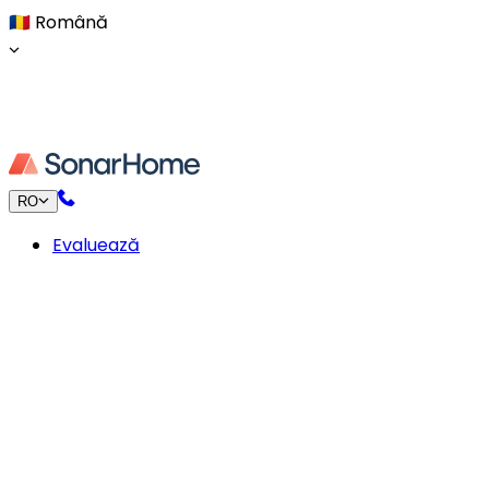
🇷🇴
Română
RO
Evaluează