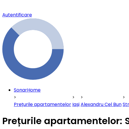
Autentificare
SonarHome
Prețurile apartamentelor
Iași
Alexandru Cel Bun
St
Prețurile apartamentelor: