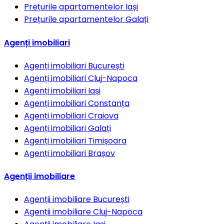
Prețurile apartamentelor
Iași
Prețurile apartamentelor
Galați
Agenți imobiliari
Agenți imobiliari
București
Agenți imobiliari
Cluj-Napoca
Agenți imobiliari
Iași
Agenți imobiliari
Constanța
Agenți imobiliari
Craiova
Agenți imobiliari
Galați
Agenți imobiliari
Timișoara
Agenți imobiliari
Brașov
Agenții imobiliare
Agenții imobiliare
București
Agenții imobiliare
Cluj-Napoca