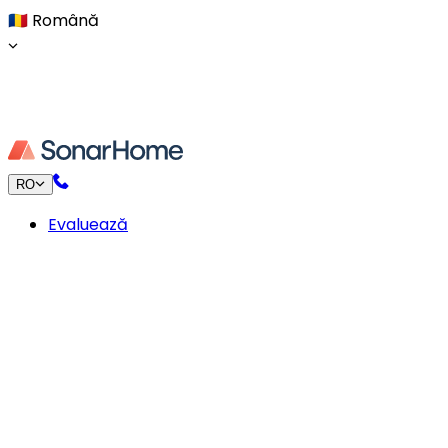
🇷🇴
Română
RO
Evaluează