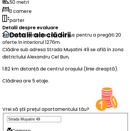
50 metri
3 camere
parter
Detalii despre evaluare
Detalii ale clădirii
Am folosit evaluarea de mai sus pentru a pregăti 20
oferte în interiorul 1276m.
Clădire sub adresa Strada Mușatini 49 se află în zona
districtului Alexandru Cel Bun,
1.82 km distanță de centrul orașului (linie dreaptă).
Clădirea are 5 etaje.
Vrei să știi prețul apartamentului tău?
Camere