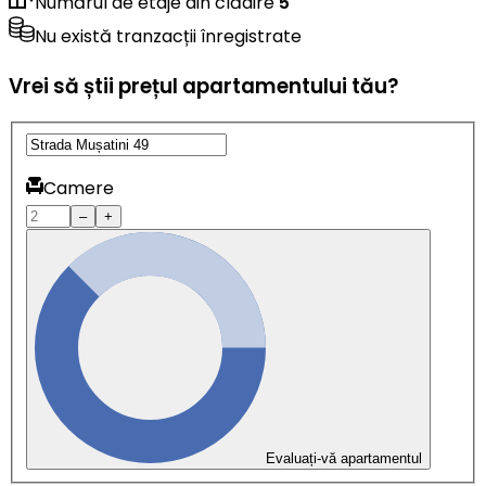
Numărul de etaje din clădire
5
Nu există tranzacții înregistrate
Vrei să știi prețul apartamentului tău?
Camere
–
+
Evaluați-vă apartamentul