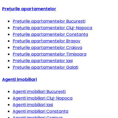
Prețurile apartamentelor
Prețurile apartamentelor
București
Prețurile apartamentelor
Cluj-Napoca
Prețurile apartamentelor
Constanța
Prețurile apartamentelor
Brașov
Prețurile apartamentelor
Craiova
Prețurile apartamentelor
Timișoara
Prețurile apartamentelor
Iași
Prețurile apartamentelor
Galați
Agenți imobiliari
Agenți imobiliari
București
Agenți imobiliari
Cluj-Napoca
Agenți imobiliari
Iași
Agenți imobiliari
Constanța
Agenți imobiliari
Craiova