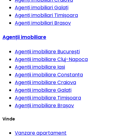
Agenți imobiliari
Galați
Agenți imobiliari
Timișoara
Agenți imobiliari
Brașov
Agenții imobiliare
Agenții imobiliare
București
Agenții imobiliare
Cluj-Napoca
Agenții imobiliare
Iași
Agenții imobiliare
Constanța
Agenții imobiliare
Craiova
Agenții imobiliare
Galați
Agenții imobiliare
Timișoara
Agenții imobiliare
Brașov
Vinde
Vanzare apartament