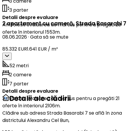
3 camere
3 parter
Detalii despre evaluare
2 apartament cu cameră
,
Strada Basarabi 7
Am folosit evaluarea de mai sus pentru a pregăti 20
oferte în interiorul 1553m.
08.06.2026
·
Gata să se mute
85.332 EUR
1.641 EUR / m²
52 metri
2 camere
7 parter
Detalii despre evaluare
Detalii ale clădirii
Am folosit evaluarea de mai sus pentru a pregăti 21
oferte în interiorul 2106m.
Clădire sub adresa Strada Basarabi 7 se află în zona
districtului Alexandru Cel Bun,