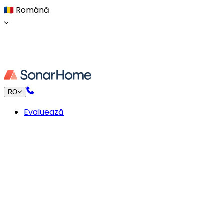
🇷🇴
Română
RO
Evaluează