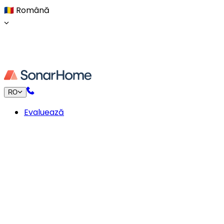
🇷🇴
Română
RO
Evaluează