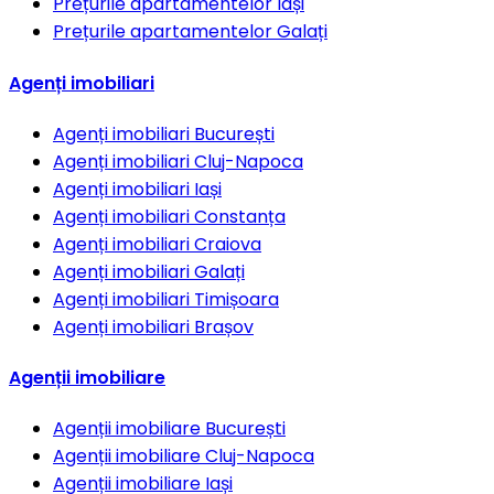
Prețurile apartamentelor
Iași
Prețurile apartamentelor
Galați
Agenți imobiliari
Agenți imobiliari
București
Agenți imobiliari
Cluj-Napoca
Agenți imobiliari
Iași
Agenți imobiliari
Constanța
Agenți imobiliari
Craiova
Agenți imobiliari
Galați
Agenți imobiliari
Timișoara
Agenți imobiliari
Brașov
Agenții imobiliare
Agenții imobiliare
București
Agenții imobiliare
Cluj-Napoca
Agenții imobiliare
Iași