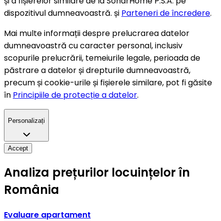
și a fișierelor similare de la SonarHome P.S.A. pe
dispozitivul dumneavoastră. și
Parteneri de încredere
.
Mai multe informații despre prelucrarea datelor
dumneavoastră cu caracter personal, inclusiv
scopurile prelucrării, temeiurile legale, perioada de
păstrare a datelor și drepturile dumneavoastră,
precum și cookie-urile și fișierele similare, pot fi găsite
în
Principiile de protecție a datelor
.
Personalizați
Accept
Analiza prețurilor locuințelor în
România
Evaluare apartament