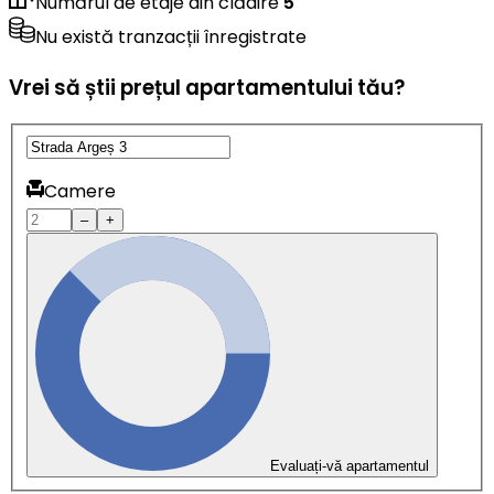
Numărul de etaje din clădire
5
Nu există tranzacții înregistrate
Vrei să știi prețul apartamentului tău?
Camere
–
+
Evaluați-vă apartamentul