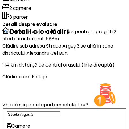
2 camere
3 parter
Detalii despre evaluare
Detalii ale clădirii
Am folosit evaluarea de mai sus pentru a pregăti 21
oferte în interiorul 1688m.
Clădire sub adresa Strada Argeș 3 se află în zona
districtului Alexandru Cel Bun,
1.14 km distanță de centrul orașului (linie dreaptă).
Clădirea are 5 etaje.
Vrei să știi prețul apartamentului tău?
Camere