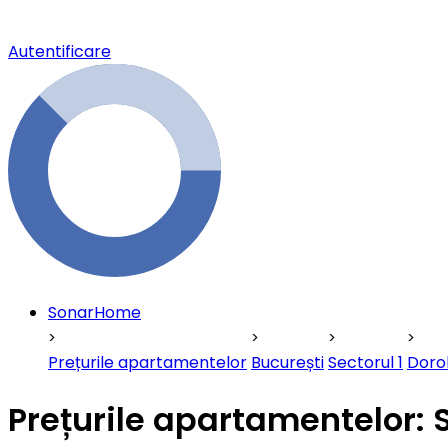
Autentificare
SonarHome
Prețurile apartamentelor
București
Sectorul 1
Doro
Prețurile apartamentelor: