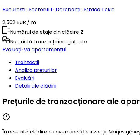
București
·
Sectorul 1
·
Dorobanți
·
Strada Tokio
2.502 EUR / m²
Numărul de etaje din clădire
2
Nu există tranzacții înregistrate
Evaluați-vă apartamentul
Tranzacții
Analiza prețurilor
Evaluări
Detalii ale clădirii
Prețurile de tranzacționare ale apa
În această clădire nu avem încă tranzacții. Mai jos găseș