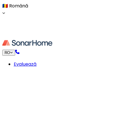
🇷🇴
Română
RO
Evaluează