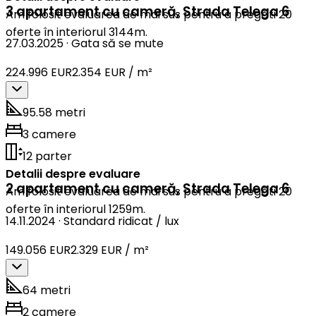
3 apartament cu cameră
,
Strada Telega 6
Am folosit evaluarea de mai sus pentru a pregăti 20
oferte în interiorul 3144m.
27.03.2025
·
Gata să se mute
224.996 EUR
2.354 EUR / m²
95.58 metri
3 camere
12 parter
Detalii despre evaluare
2 apartament cu cameră
,
Strada Telega 6
Am folosit evaluarea de mai sus pentru a pregăti 20
oferte în interiorul 1259m.
14.11.2024
·
Standard ridicat / lux
149.056 EUR
2.329 EUR / m²
64 metri
2 camere