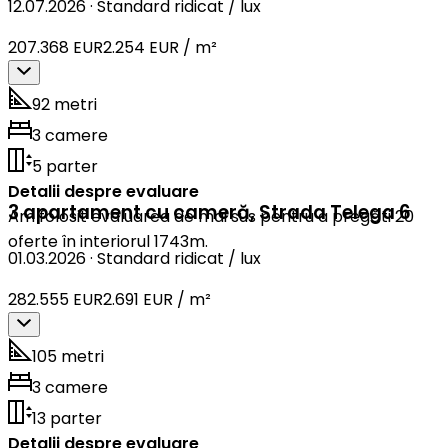
12.07.2026
·
Standard ridicat / lux
207.368 EUR
2.254 EUR / m²
92 metri
3 camere
5 parter
Detalii despre evaluare
3 apartament cu cameră
,
Strada Telega 6
Am folosit evaluarea de mai sus pentru a pregăti 20
oferte în interiorul 1743m.
01.03.2026
·
Standard ridicat / lux
282.555 EUR
2.691 EUR / m²
105 metri
3 camere
13 parter
Detalii despre evaluare