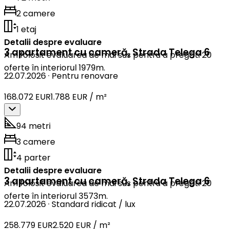
2 camere
1 etaj
Detalii despre evaluare
3 apartament cu cameră
,
Strada Telega 6
Am folosit evaluarea de mai sus pentru a pregăti 20
oferte în interiorul 1979m.
22.07.2026
·
Pentru renovare
168.072 EUR
1.788 EUR / m²
94 metri
3 camere
4 parter
Detalii despre evaluare
3 apartament cu cameră
,
Strada Telega 6
Am folosit evaluarea de mai sus pentru a pregăti 20
oferte în interiorul 3573m.
22.07.2026
·
Standard ridicat / lux
258.779 EUR
2.520 EUR / m²