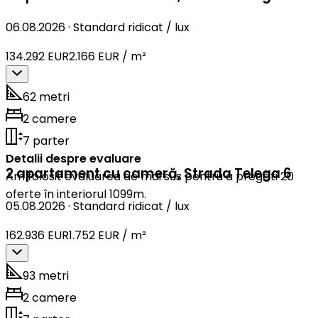
06.08.2026
·
Standard ridicat / lux
134.292 EUR
2.166 EUR / m²
62 metri
2 camere
7 parter
Detalii despre evaluare
2 apartament cu cameră
,
Strada Telega 6
Am folosit evaluarea de mai sus pentru a pregăti 20
oferte în interiorul 1099m.
05.08.2026
·
Standard ridicat / lux
162.936 EUR
1.752 EUR / m²
93 metri
2 camere