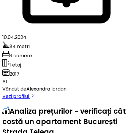
10.04.2024
84 metri
3 camere
1 etaj
2017
AI
Vândut de
Alexandra Iordan
Vezi profilul
Analiza prețurilor - verificați cât
costă un apartament București
Strada Telega