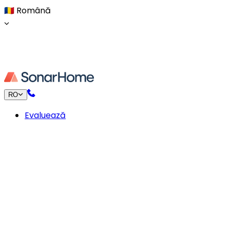
🇷🇴
Română
RO
Evaluează