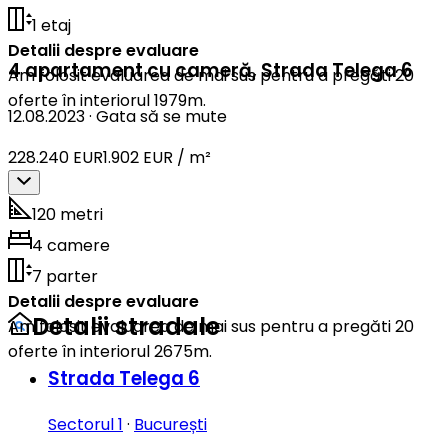
1 etaj
Detalii despre evaluare
4 apartament cu cameră
,
Strada Telega 6
Am folosit evaluarea de mai sus pentru a pregăti 20
oferte în interiorul 1979m.
12.08.2023
·
Gata să se mute
228.240 EUR
1.902 EUR / m²
120 metri
4 camere
7 parter
Detalii despre evaluare
Detalii stradale
Am folosit evaluarea de mai sus pentru a pregăti 20
oferte în interiorul 2675m.
Strada Telega 6
Sectorul 1
·
București