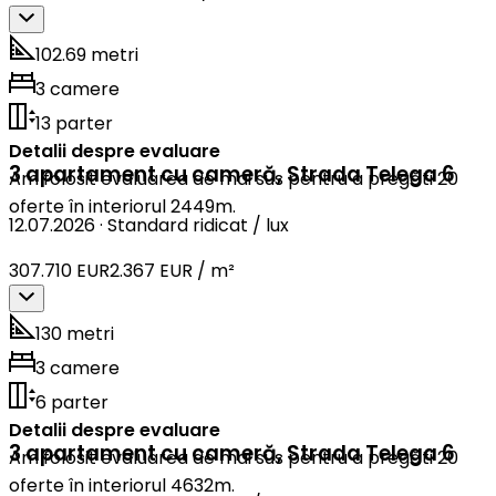
102.69 metri
3 camere
13 parter
Detalii despre evaluare
3 apartament cu cameră
,
Strada Telega 6
Am folosit evaluarea de mai sus pentru a pregăti 20
oferte în interiorul 2449m.
12.07.2026
·
Standard ridicat / lux
307.710 EUR
2.367 EUR / m²
130 metri
3 camere
6 parter
Detalii despre evaluare
3 apartament cu cameră
,
Strada Telega 6
Am folosit evaluarea de mai sus pentru a pregăti 20
oferte în interiorul 4632m.