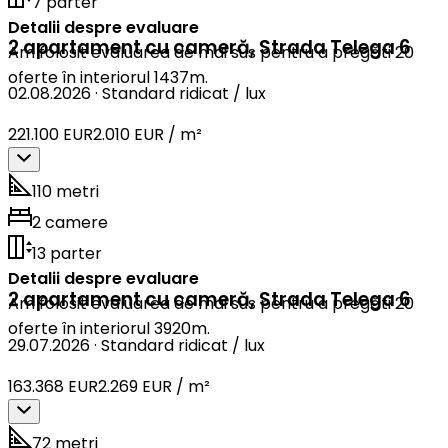
7 parter
Detalii despre evaluare
2 apartament cu cameră
,
Strada Telega 6
Am folosit evaluarea de mai sus pentru a pregăti 20
oferte în interiorul 1437m.
02.08.2026
·
Standard ridicat / lux
221.100 EUR
2.010 EUR / m²
110 metri
2 camere
13 parter
Detalii despre evaluare
2 apartament cu cameră
,
Strada Telega 6
Am folosit evaluarea de mai sus pentru a pregăti 20
oferte în interiorul 3920m.
29.07.2026
·
Standard ridicat / lux
163.368 EUR
2.269 EUR / m²
72 metri