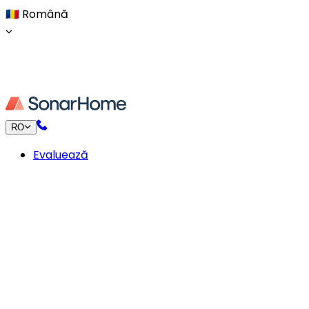
🇷🇴
Română
RO
Evaluează