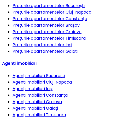
Prețurile apartamentelor
București
Prețurile apartamentelor
Cluj-Napoca
Prețurile apartamentelor
Constanța
Prețurile apartamentelor
Brașov
Prețurile apartamentelor
Craiova
Prețurile apartamentelor
Timișoara
Prețurile apartamentelor
Iași
Prețurile apartamentelor
Galați
Agenți imobiliari
Agenți imobiliari
București
Agenți imobiliari
Cluj-Napoca
Agenți imobiliari
Iași
Agenți imobiliari
Constanța
Agenți imobiliari
Craiova
Agenți imobiliari
Galați
Agenți imobiliari
Timișoara