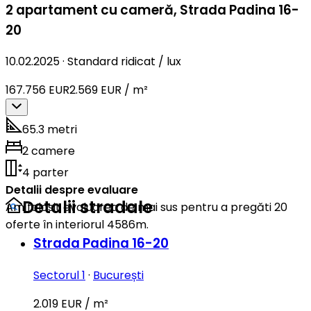
2 apartament cu cameră
,
Strada Padina 16-
20
10.02.2025
·
Standard ridicat / lux
167.756 EUR
2.569 EUR / m²
65.3 metri
2 camere
4 parter
Detalii despre evaluare
Detalii stradale
Am folosit evaluarea de mai sus pentru a pregăti 20
oferte în interiorul 4586m.
Strada Padina 16-20
Sectorul 1
·
București
2.019 EUR / m²