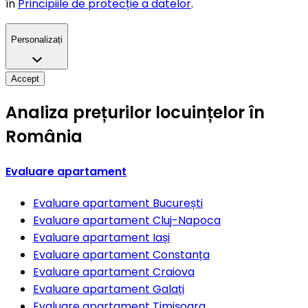
în
Principiile de protecție a datelor
.
Personalizați
Accept
Analiza prețurilor locuințelor în
România
Evaluare apartament
Evaluare apartament
București
Evaluare apartament
Cluj-Napoca
Evaluare apartament
Iași
Evaluare apartament
Constanța
Evaluare apartament
Craiova
Evaluare apartament
Galați
Evaluare apartament
Timișoara