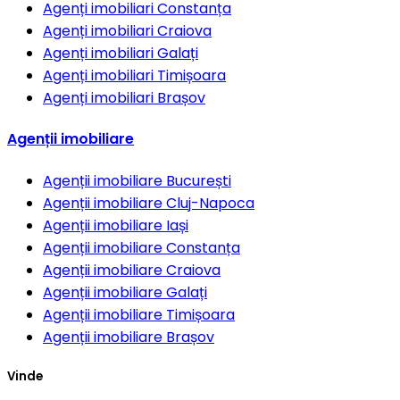
Agenți imobiliari
Constanța
Agenți imobiliari
Craiova
Agenți imobiliari
Galați
Agenți imobiliari
Timișoara
Agenți imobiliari
Brașov
Agenții imobiliare
Agenții imobiliare
București
Agenții imobiliare
Cluj-Napoca
Agenții imobiliare
Iași
Agenții imobiliare
Constanța
Agenții imobiliare
Craiova
Agenții imobiliare
Galați
Agenții imobiliare
Timișoara
Agenții imobiliare
Brașov
Vinde