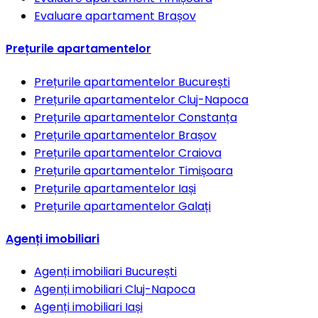
Evaluare apartament
Brașov
Prețurile apartamentelor
Prețurile apartamentelor
București
Prețurile apartamentelor
Cluj-Napoca
Prețurile apartamentelor
Constanța
Prețurile apartamentelor
Brașov
Prețurile apartamentelor
Craiova
Prețurile apartamentelor
Timișoara
Prețurile apartamentelor
Iași
Prețurile apartamentelor
Galați
Agenți imobiliari
Agenți imobiliari
București
Agenți imobiliari
Cluj-Napoca
Agenți imobiliari
Iași