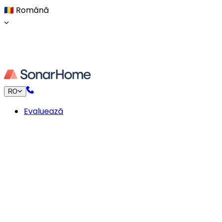
🇷🇴
Română
RO
Evaluează