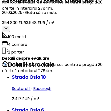
4 apartament cu cameră
,
Strada Oslo 10
Am folosit evaluarea de mai sus pentru a pregăti 20
oferte în interiorul 2784m.
26.03.2025
·
Gata să se mute
354.800 EUR
3.548 EUR / m²
100 metri
4 camere
2 parter
Detalii despre evaluare
Detalii stradale
Am folosit evaluarea de mai sus pentru a pregăti 20
oferte în interiorul 2784m.
Strada Oslo 10
Sectorul 1
·
București
2.417 EUR / m²
Strada Oslo 6