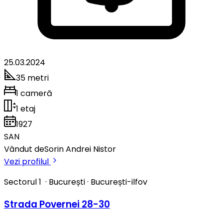
25.03.2024
35 metri
1 cameră
1 etaj
1927
SAN
Vândut de
Sorin Andrei Nistor
Vezi profilul
Sectorul 1
·
București
·
București-ilfov
Strada Povernei 28-30