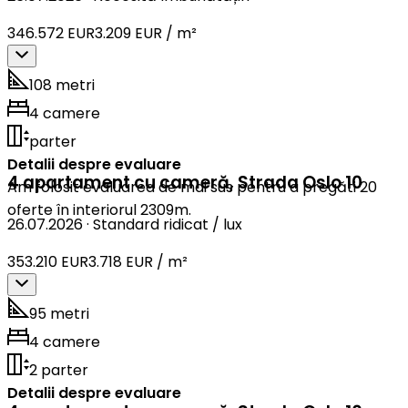
346.572 EUR
3.209 EUR / m²
108 metri
4 camere
parter
Detalii despre evaluare
4 apartament cu cameră
,
Strada Oslo 10
Am folosit evaluarea de mai sus pentru a pregăti 20
oferte în interiorul 2309m.
26.07.2026
·
Standard ridicat / lux
353.210 EUR
3.718 EUR / m²
95 metri
4 camere
2 parter
Detalii despre evaluare