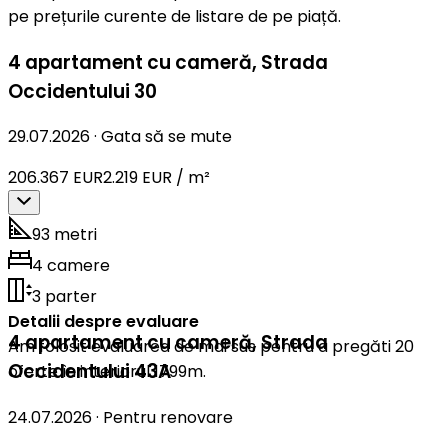
pe prețurile curente de listare de pe piață.
4 apartament cu cameră
,
Strada
Occidentului 30
29.07.2026
·
Gata să se mute
206.367 EUR
2.219 EUR / m²
93 metri
4 camere
3 parter
Detalii despre evaluare
4 apartament cu cameră
,
Strada
Am folosit evaluarea de mai sus pentru a pregăti 20
Occidentului 43A
oferte în interiorul 1799m.
24.07.2026
·
Pentru renovare