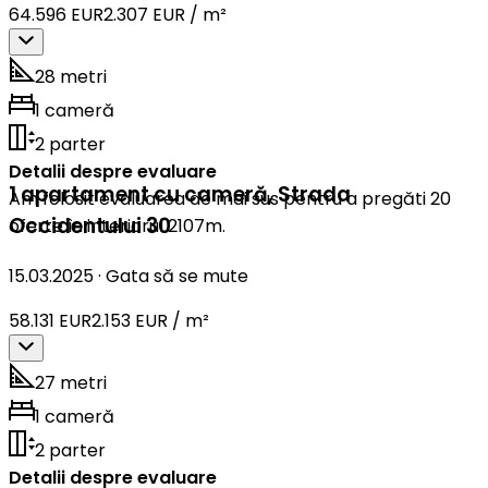
64.596 EUR
2.307 EUR / m²
28 metri
1 cameră
2 parter
Detalii despre evaluare
1 apartament cu cameră
,
Strada
Am folosit evaluarea de mai sus pentru a pregăti 20
Occidentului 30
oferte în interiorul 2107m.
15.03.2025
·
Gata să se mute
58.131 EUR
2.153 EUR / m²
27 metri
1 cameră
2 parter
Detalii despre evaluare