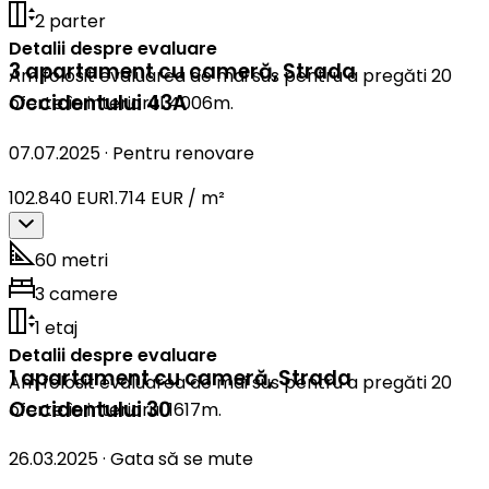
2 parter
Detalii despre evaluare
3 apartament cu cameră
,
Strada
Am folosit evaluarea de mai sus pentru a pregăti 20
Occidentului 43A
oferte în interiorul 4006m.
07.07.2025
·
Pentru renovare
102.840 EUR
1.714 EUR / m²
60 metri
3 camere
1 etaj
Detalii despre evaluare
1 apartament cu cameră
,
Strada
Am folosit evaluarea de mai sus pentru a pregăti 20
Occidentului 30
oferte în interiorul 1617m.
26.03.2025
·
Gata să se mute