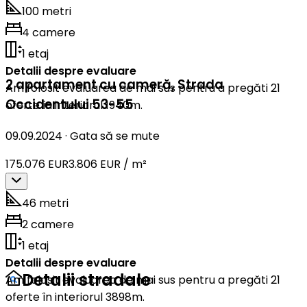
100 metri
4 camere
1 etaj
Detalii despre evaluare
2 apartament cu cameră
,
Strada
Am folosit evaluarea de mai sus pentru a pregăti 21
Occidentului 53-55
oferte în interiorul 1940m.
09.09.2024
·
Gata să se mute
175.076 EUR
3.806 EUR / m²
46 metri
2 camere
1 etaj
Detalii despre evaluare
Detalii stradale
Am folosit evaluarea de mai sus pentru a pregăti 21
oferte în interiorul 3898m.