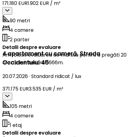
171.180 EUR
1.902 EUR / m²
90 metri
4 camere
2 parter
Detalii despre evaluare
4 apartament cu cameră
,
Strada
Am folosit evaluarea de mai sus pentru a pregăti 20
Occidentului 45
oferte în interiorul 1666m.
20.07.2026
·
Standard ridicat / lux
371.175 EUR
3.535 EUR / m²
105 metri
4 camere
1 etaj
Detalii despre evaluare