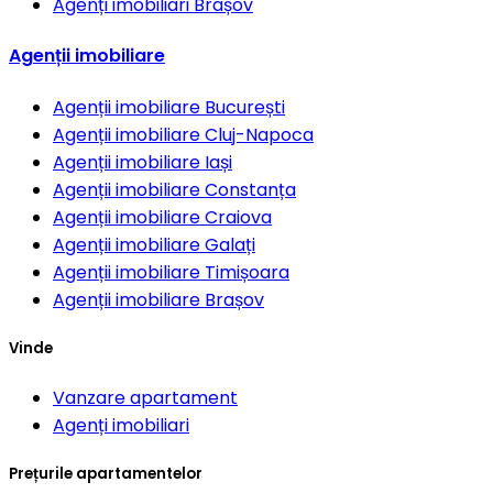
Agenți imobiliari
Brașov
Agenții imobiliare
Agenții imobiliare
București
Agenții imobiliare
Cluj-Napoca
Agenții imobiliare
Iași
Agenții imobiliare
Constanța
Agenții imobiliare
Craiova
Agenții imobiliare
Galați
Agenții imobiliare
Timișoara
Agenții imobiliare
Brașov
Vinde
Vanzare apartament
Agenți imobiliari
Prețurile apartamentelor