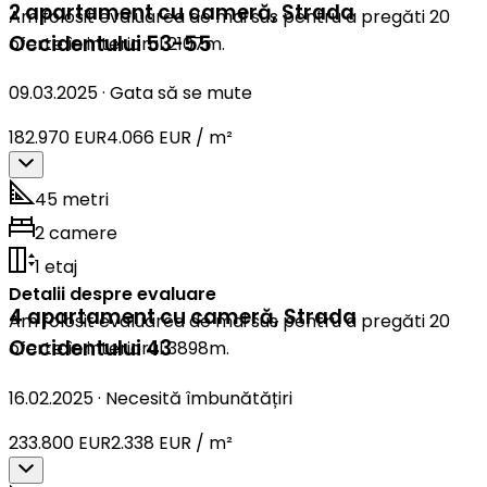
2 apartament cu cameră
,
Strada
Am folosit evaluarea de mai sus pentru a pregăti 20
Occidentului 53-55
oferte în interiorul 2107m.
09.03.2025
·
Gata să se mute
182.970 EUR
4.066 EUR / m²
45 metri
2 camere
1 etaj
Detalii despre evaluare
4 apartament cu cameră
,
Strada
Am folosit evaluarea de mai sus pentru a pregăti 20
Occidentului 43
oferte în interiorul 3898m.
16.02.2025
·
Necesită îmbunătățiri
233.800 EUR
2.338 EUR / m²