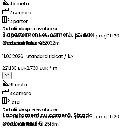
45 metri
2 camere
2 parter
Detalii despre evaluare
3 apartament cu cameră
,
Strada
Am folosit evaluarea de mai sus pentru a pregăti 20
Occidentului 45
oferte în interiorul 2032m.
11.03.2026
·
Standard ridicat / lux
221.130 EUR
2.730 EUR / m²
81 metri
3 camere
1 etaj
Detalii despre evaluare
1 apartament cu cameră
,
Strada
Am folosit evaluarea de mai sus pentru a pregăti 20
Occidentului 5
oferte în interiorul 2515m.