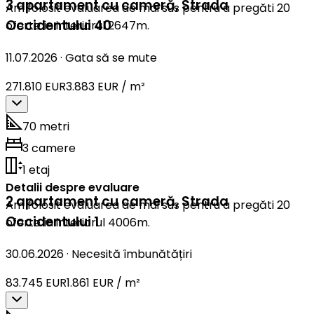
3 apartament cu cameră
,
Strada
Am folosit evaluarea de mai sus pentru a pregăti 20
Occidentului 40
oferte în interiorul 2647m.
11.07.2026
·
Gata să se mute
271.810 EUR
3.883 EUR / m²
70 metri
3 camere
1 etaj
Detalii despre evaluare
2 apartament cu cameră
,
Strada
Am folosit evaluarea de mai sus pentru a pregăti 20
Occidentului 1
oferte în interiorul 4006m.
30.06.2026
·
Necesită îmbunătățiri
83.745 EUR
1.861 EUR / m²