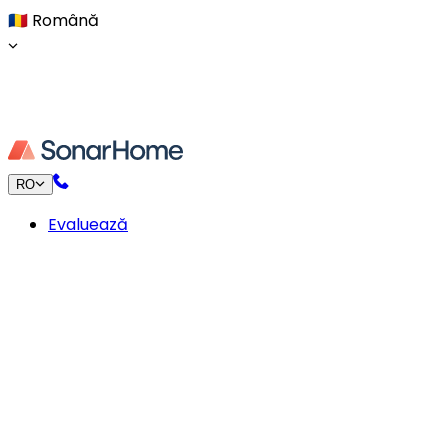
🇷🇴
Română
RO
Evaluează