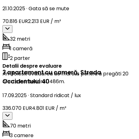
21.10.2025
·
Gata să se mute
70.816 EUR
2.213 EUR / m²
32 metri
1 cameră
2 parter
Detalii despre evaluare
3 apartament cu cameră
,
Strada
Am folosit evaluarea de mai sus pentru a pregăti 20
Occidentului 40
oferte în interiorul 1486m.
17.09.2025
·
Standard ridicat / lux
336.070 EUR
4.801 EUR / m²
70 metri
3 camere