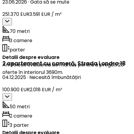
23.06.2026
·
Gata să se mute
251.370 EUR
3.591 EUR / m²
70 metri
3 camere
parter
Detalii despre evaluare
2 apartament cu cameră
,
Strada Londra 18
Am folosit evaluarea de mai sus pentru a pregăti 20
oferte în interiorul 3690m.
04.12.2025
·
Necesită îmbunătățiri
100.900 EUR
2.018 EUR / m²
50 metri
2 camere
3 parter
Detalii despre evaluare