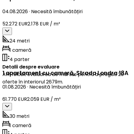
04.08.2026
·
Necesită îmbunătățiri
52.272 EUR
2.178 EUR / m²
24 metri
1 cameră
4 parter
Detalii despre evaluare
1 apartament cu cameră
,
Strada Londra 18A
Am folosit evaluarea de mai sus pentru a pregăti 20
oferte în interiorul 2679m.
01.08.2026
·
Necesită îmbunătățiri
61.770 EUR
2.059 EUR / m²
30 metri
1 cameră