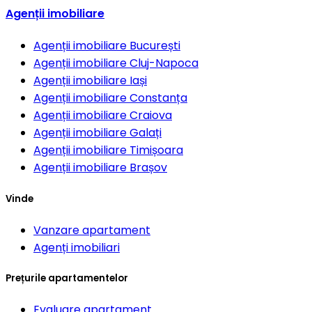
Agenții imobiliare
Agenții imobiliare
București
Agenții imobiliare
Cluj-Napoca
Agenții imobiliare
Iași
Agenții imobiliare
Constanța
Agenții imobiliare
Craiova
Agenții imobiliare
Galați
Agenții imobiliare
Timișoara
Agenții imobiliare
Brașov
Vinde
Vanzare apartament
Agenți imobiliari
Prețurile apartamentelor
Evaluare apartament