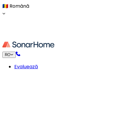
🇷🇴
Română
RO
Evaluează