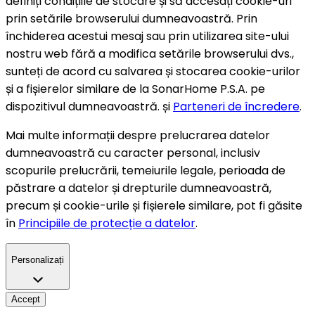
definiți condițiile de stocare și să accesați cookie-uri
prin setările browserului dumneavoastră. Prin
închiderea acestui mesaj sau prin utilizarea site-ului
nostru web fără a modifica setările browserului dvs.,
sunteți de acord cu salvarea și stocarea cookie-urilor
și a fișierelor similare de la SonarHome P.S.A. pe
dispozitivul dumneavoastră. și
Parteneri de încredere
.
Mai multe informații despre prelucrarea datelor
dumneavoastră cu caracter personal, inclusiv
scopurile prelucrării, temeiurile legale, perioada de
păstrare a datelor și drepturile dumneavoastră,
precum și cookie-urile și fișierele similare, pot fi găsite
în
Principiile de protecție a datelor
.
Personalizați
Accept