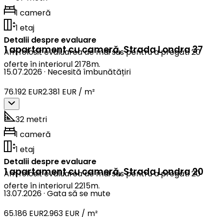
1 cameră
1 etaj
Detalii despre evaluare
1 apartament cu cameră
,
Strada Londra 37
Am folosit evaluarea de mai sus pentru a pregăti 20
oferte în interiorul 2178m.
15.07.2026
·
Necesită îmbunătățiri
76.192 EUR
2.381 EUR / m²
32 metri
1 cameră
1 etaj
Detalii despre evaluare
1 apartament cu cameră
,
Strada Londra 20
Am folosit evaluarea de mai sus pentru a pregăti 20
oferte în interiorul 2215m.
13.07.2026
·
Gata să se mute
65.186 EUR
2.963 EUR / m²