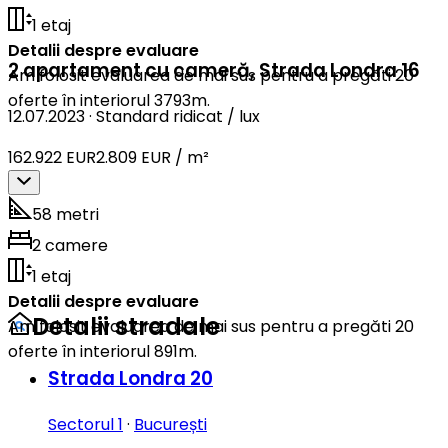
1 etaj
Detalii despre evaluare
2 apartament cu cameră
,
Strada Londra 16
Am folosit evaluarea de mai sus pentru a pregăti 20
oferte în interiorul 3793m.
12.07.2023
·
Standard ridicat / lux
162.922 EUR
2.809 EUR / m²
58 metri
2 camere
1 etaj
Detalii despre evaluare
Detalii stradale
Am folosit evaluarea de mai sus pentru a pregăti 20
oferte în interiorul 891m.
Strada Londra 20
Sectorul 1
·
București