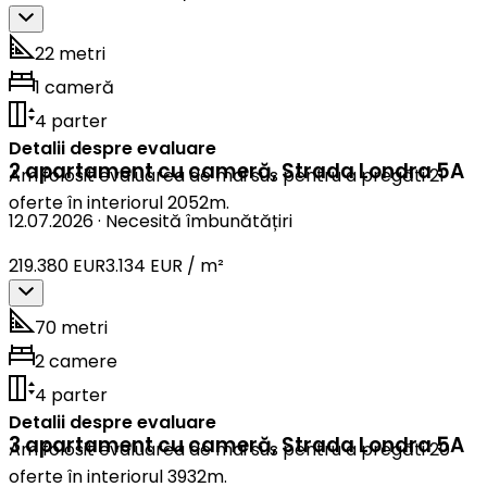
22 metri
1 cameră
4 parter
Detalii despre evaluare
2 apartament cu cameră
,
Strada Londra 5A
Am folosit evaluarea de mai sus pentru a pregăti 21
oferte în interiorul 2052m.
12.07.2026
·
Necesită îmbunătățiri
219.380 EUR
3.134 EUR / m²
70 metri
2 camere
4 parter
Detalii despre evaluare
3 apartament cu cameră
,
Strada Londra 5A
Am folosit evaluarea de mai sus pentru a pregăti 20
oferte în interiorul 3932m.