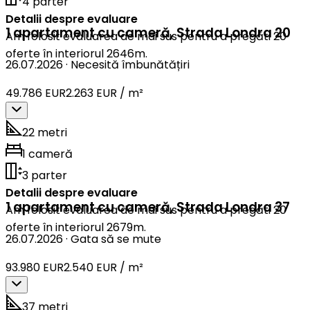
4 parter
Detalii despre evaluare
1 apartament cu cameră
,
Strada Londra 20
Am folosit evaluarea de mai sus pentru a pregăti 20
oferte în interiorul 2646m.
26.07.2026
·
Necesită îmbunătățiri
49.786 EUR
2.263 EUR / m²
22 metri
1 cameră
3 parter
Detalii despre evaluare
1 apartament cu cameră
,
Strada Londra 37
Am folosit evaluarea de mai sus pentru a pregăti 20
oferte în interiorul 2679m.
26.07.2026
·
Gata să se mute
93.980 EUR
2.540 EUR / m²
37 metri