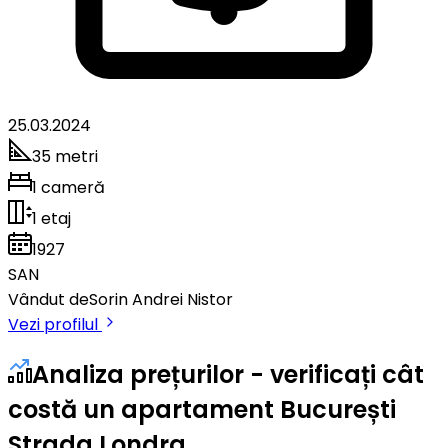
25.03.2024
35 metri
1 cameră
1 etaj
1927
SAN
Vândut de
Sorin Andrei Nistor
Vezi profilul
Analiza prețurilor - verificați cât
costă un apartament București
Strada Londra