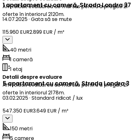
1 apartament cu cameră
,
Strada Londra 37
Am folosit evaluarea de mai sus pentru a pregăti 21
oferte în interiorul 2120m.
14.07.2025
·
Gata să se mute
115.960 EUR
2.899 EUR / m²
40 metri
1 cameră
1 etaj
Detalii despre evaluare
5 apartament cu cameră
,
Strada Londra 3
Am folosit evaluarea de mai sus pentru a pregăti 21
oferte în interiorul 2178m.
03.02.2025
·
Standard ridicat / lux
547.350 EUR
3.649 EUR / m²
150 metri
5 camere