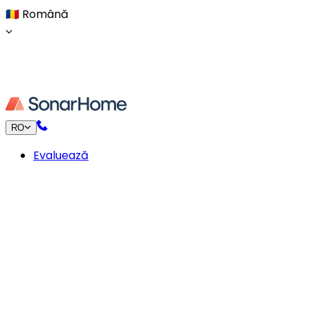
🇷🇴
Română
RO
Evaluează