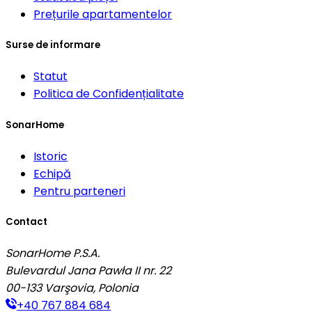
Prețurile apartamentelor
Surse de informare
Statut
Politica de Confidențialitate
SonarHome
Istoric
Echipă
Pentru parteneri
Contact
SonarHome P.S.A.
Bulevardul Jana Pawła II nr. 22
00-133
Varşovia, Polonia
+40 767 884 684