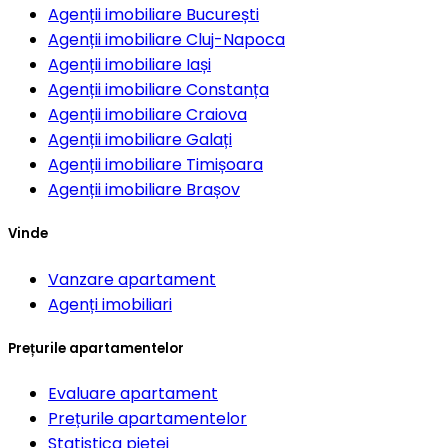
Agenții imobiliare
București
Agenții imobiliare
Cluj-Napoca
Agenții imobiliare
Iași
Agenții imobiliare
Constanța
Agenții imobiliare
Craiova
Agenții imobiliare
Galați
Agenții imobiliare
Timișoara
Agenții imobiliare
Brașov
Vinde
Vanzare apartament
Agenți imobiliari
Prețurile apartamentelor
Evaluare apartament
Prețurile apartamentelor
Statistica pieței