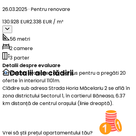
26.03.2025
·
Pentru renovare
130.928 EUR
2.338 EUR / m²
56 metri
2 camere
3 parter
Detalii despre evaluare
Detalii ale clădirii
Am folosit evaluarea de mai sus pentru a pregăti 20
oferte în interiorul 1101m.
Clădire sub adresa Strada Horia Măcelariu 2 se află în
zona districtului Sectorul 1, în cartierul Băneasa, 6.37
km distanță de centrul orașului (linie dreaptă).
Vrei să știi prețul apartamentului tău?