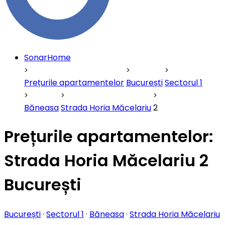
SonarHome
Prețurile apartamentelor
București
Sectorul 1
Băneasa
Strada Horia Măcelariu
2
Prețurile apartamentelor:
Strada Horia Măcelariu 2
București
București
·
Sectorul 1
·
Băneasa
·
Strada Horia Măcelariu