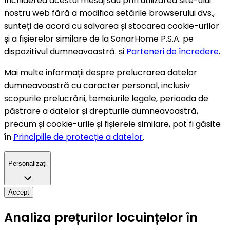
închiderea acestui mesaj sau prin utilizarea site-ului
nostru web fără a modifica setările browserului dvs.,
sunteți de acord cu salvarea și stocarea cookie-urilor
și a fișierelor similare de la SonarHome P.S.A. pe
dispozitivul dumneavoastră. și
Parteneri de încredere
.
Mai multe informații despre prelucrarea datelor
dumneavoastră cu caracter personal, inclusiv
scopurile prelucrării, temeiurile legale, perioada de
păstrare a datelor și drepturile dumneavoastră,
precum și cookie-urile și fișierele similare, pot fi găsite
în
Principiile de protecție a datelor
.
Personalizați
Accept
Analiza prețurilor locuințelor în