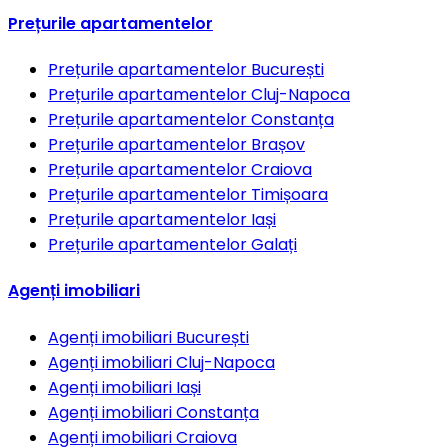
Prețurile apartamentelor
Prețurile apartamentelor
București
Prețurile apartamentelor
Cluj-Napoca
Prețurile apartamentelor
Constanța
Prețurile apartamentelor
Brașov
Prețurile apartamentelor
Craiova
Prețurile apartamentelor
Timișoara
Prețurile apartamentelor
Iași
Prețurile apartamentelor
Galați
Agenți imobiliari
Agenți imobiliari
București
Agenți imobiliari
Cluj-Napoca
Agenți imobiliari
Iași
Agenți imobiliari
Constanța
Agenți imobiliari
Craiova