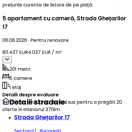
prețurile curente de listare de pe piață.
5 apartament cu cameră
,
Strada Ghețarilor
17
06.08.2026
·
Pentru renovare
811.437 EUR
4.037 EUR / m²
201 metri
5 camere
1 etaj
Detalii despre evaluare
Detalii stradale
Am folosit evaluarea de mai sus pentru a pregăti 20
oferte în interiorul 3719m.
Strada Ghețarilor 17
Sectorul 1
·
București