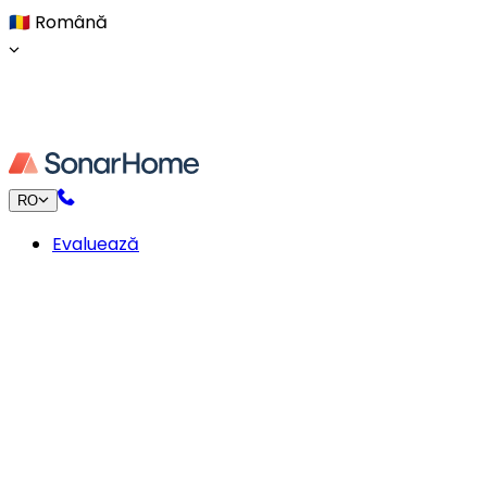
🇷🇴
Română
RO
Evaluează