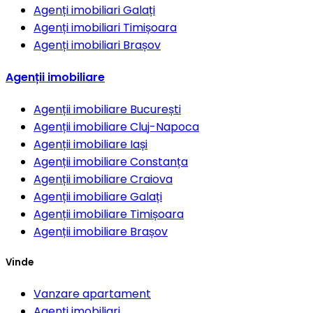
Agenți imobiliari
Galați
Agenți imobiliari
Timișoara
Agenți imobiliari
Brașov
Agenții imobiliare
Agenții imobiliare
București
Agenții imobiliare
Cluj-Napoca
Agenții imobiliare
Iași
Agenții imobiliare
Constanța
Agenții imobiliare
Craiova
Agenții imobiliare
Galați
Agenții imobiliare
Timișoara
Agenții imobiliare
Brașov
Vinde
Vanzare apartament
Agenți imobiliari