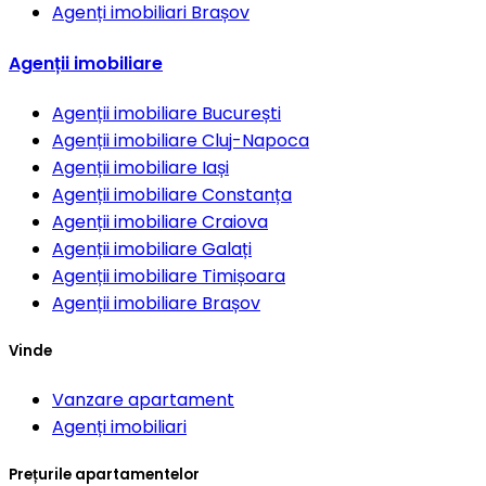
Agenți imobiliari
Brașov
Agenții imobiliare
Agenții imobiliare
București
Agenții imobiliare
Cluj-Napoca
Agenții imobiliare
Iași
Agenții imobiliare
Constanța
Agenții imobiliare
Craiova
Agenții imobiliare
Galați
Agenții imobiliare
Timișoara
Agenții imobiliare
Brașov
Vinde
Vanzare apartament
Agenți imobiliari
Prețurile apartamentelor