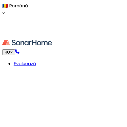
🇷🇴
Română
RO
Evaluează