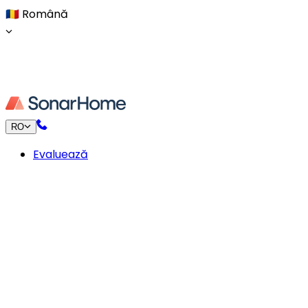
🇷🇴
Română
RO
Evaluează