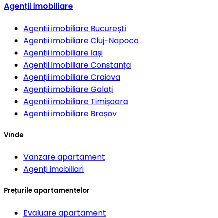
Agenții imobiliare
Agenții imobiliare
București
Agenții imobiliare
Cluj-Napoca
Agenții imobiliare
Iași
Agenții imobiliare
Constanța
Agenții imobiliare
Craiova
Agenții imobiliare
Galați
Agenții imobiliare
Timișoara
Agenții imobiliare
Brașov
Vinde
Vanzare apartament
Agenți imobiliari
Prețurile apartamentelor
Evaluare apartament