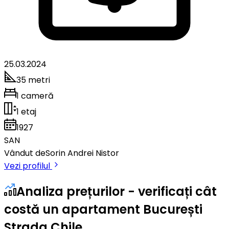
25.03.2024
35 metri
1 cameră
1 etaj
1927
SAN
Vândut de
Sorin Andrei Nistor
Vezi profilul
Analiza prețurilor - verificați cât
costă un apartament București
Strada Chile