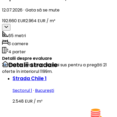
12.07.2026
·
Gata să se mute
192.660 EUR
2.964 EUR / m²
65 metri
3 camere
4 parter
Detalii despre evaluare
Detalii stradale
Am folosit evaluarea de mai sus pentru a pregăti 21
oferte în interiorul 1199m.
Strada Chile 1
Sectorul 1
·
București
2.548 EUR / m²