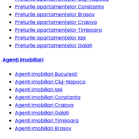
Prețurile apartamentelor
Constanța
Prețurile apartamentelor
Brașov
Prețurile apartamentelor
Craiova
Prețurile apartamentelor
Timișoara
Prețurile apartamentelor
Iași
Prețurile apartamentelor
Galați
Agenți imobiliari
Agenți imobiliari
București
Agenți imobiliari
Cluj-Napoca
Agenți imobiliari
Iași
Agenți imobiliari
Constanța
Agenți imobiliari
Craiova
Agenți imobiliari
Galați
Agenți imobiliari
Timișoara
Agenți imobiliari
Brașov