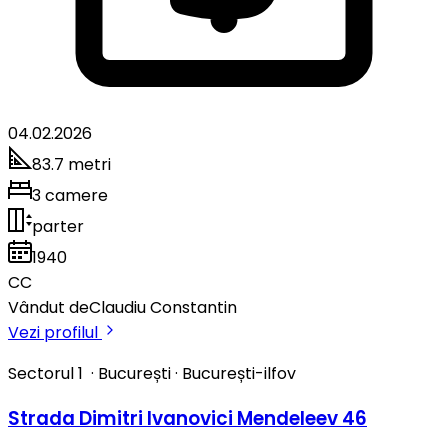
04.02.2026
83.7 metri
3 camere
parter
1940
CC
Vândut de
Claudiu Constantin
Vezi profilul
Sectorul 1
·
București
·
București-ilfov
Strada Dimitri Ivanovici Mendeleev 46