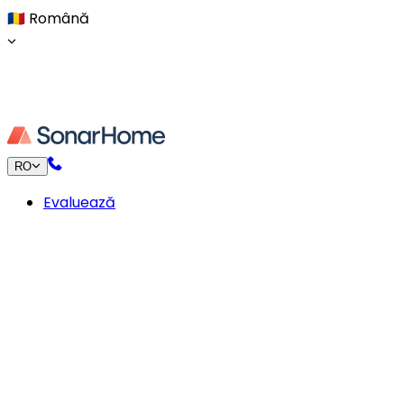
🇷🇴
Română
RO
Evaluează