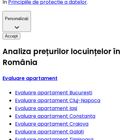
în
Principiile de protecție a datelor
.
Personalizați
Accept
Analiza prețurilor locuințelor în
România
Evaluare apartament
Evaluare apartament
București
Evaluare apartament
Cluj-Napoca
Evaluare apartament
Iași
Evaluare apartament
Constanța
Evaluare apartament
Craiova
Evaluare apartament
Galați
Evaluare apartament
Timișoara