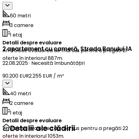
60 metri
3 camere
1 etaj
Detalii despre evaluare
2 apartament cu cameră
,
Strada Banului 1A
Am folosit evaluarea de mai sus pentru a pregăti 21
oferte în interiorul 887m.
22.08.2025
·
Necesită îmbunătățiri
90.200 EUR
2.255 EUR / m²
40 metri
2 camere
1 etaj
Detalii despre evaluare
Detalii ale clădirii
Am folosit evaluarea de mai sus pentru a pregăti 22
oferte în interiorul 1053m.