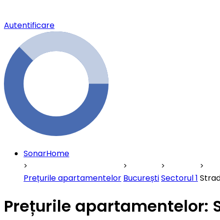
Autentificare
SonarHome
Prețurile apartamentelor
București
Sectorul 1
Strad
Prețurile apartamentelor: