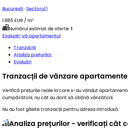
București
·
Sectorul 1
1.685 EUR / m²
Numărul estimat de oferte
:
1
Evaluați-vă apartamentul
Tranzacții
Analiza prețurilor
Evaluări
Tranzacții de vânzare apartamente -
Verifică prețurile reale la care s-au vândut apartamentel
cumpărătorii, nu cât au dorit să obțină vânzătorii.
Nu au fost găsite tranzacții pentru adresa introdusă
Analiza prețurilor - verificați câ