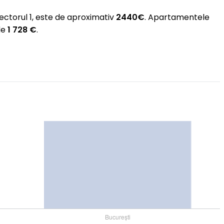
Sectorul 1, este de aproximativ
2440€
. Apartamentele
de
1 728 €
.