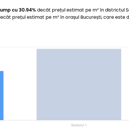
cump cu 30.94%
decât prețul estimat pe m² în districtul 
ecât prețul estimat pe m² în orașul București, care este 