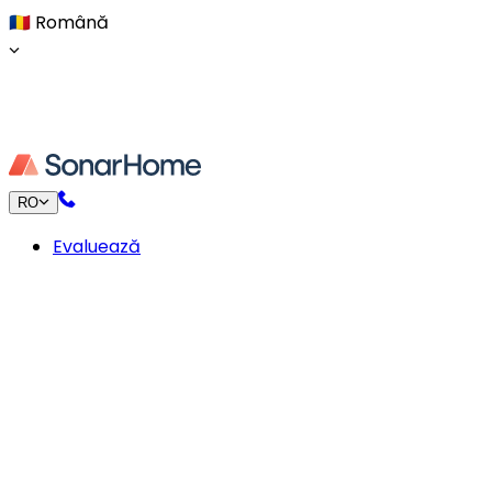
🇷🇴
Română
RO
Evaluează