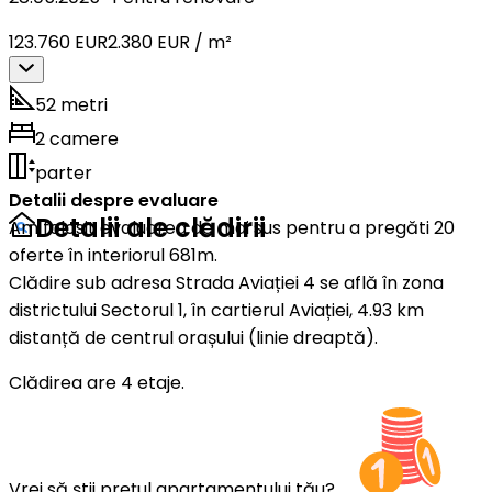
123.760 EUR
2.380 EUR / m²
52 metri
2 camere
parter
Detalii despre evaluare
Detalii ale clădirii
Am folosit evaluarea de mai sus pentru a pregăti 20
oferte în interiorul 681m.
Clădire sub adresa Strada Aviației 4 se află în zona
districtului Sectorul 1, în cartierul Aviației, 4.93 km
distanță de centrul orașului (linie dreaptă).
Clădirea are 4 etaje.
Vrei să știi prețul apartamentului tău?