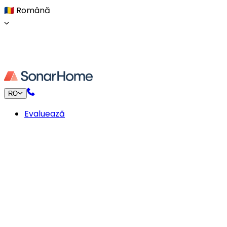
🇷🇴
Română
RO
Evaluează