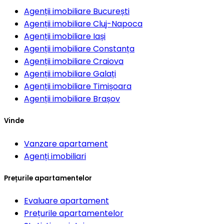
Agenții imobiliare
București
Agenții imobiliare
Cluj-Napoca
Agenții imobiliare
Iași
Agenții imobiliare
Constanța
Agenții imobiliare
Craiova
Agenții imobiliare
Galați
Agenții imobiliare
Timișoara
Agenții imobiliare
Brașov
Vinde
Vanzare apartament
Agenți imobiliari
Prețurile apartamentelor
Evaluare apartament
Prețurile apartamentelor