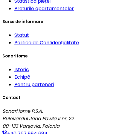
Statistica pieței
Prețurile apartamentelor
Surse de informare
Statut
Politica de Confidențialitate
SonarHome
Istoric
Echipă
Pentru parteneri
Contact
SonarHome P.S.A.
Bulevardul Jana Pawła II nr. 22
00-133
Varşovia, Polonia
+40 767 884 684