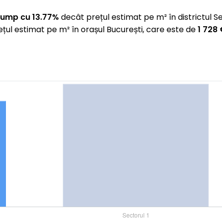
cump cu 13.77%
decât prețul estimat pe m² în districtul S
țul estimat pe m² în orașul București, care este de
1 728