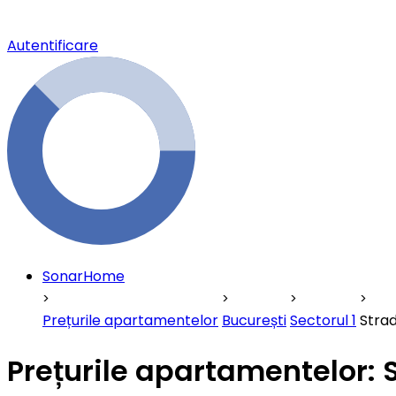
Autentificare
SonarHome
Prețurile apartamentelor
București
Sectorul 1
Stra
Prețurile apartamentelor: