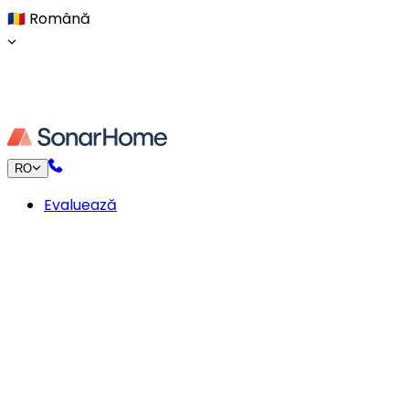
🇷🇴
Română
RO
Evaluează