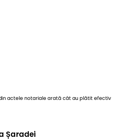
in actele notariale arată cât au plătit efectiv
da Șaradei