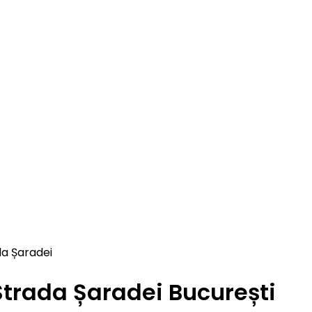
da Șaradei
Strada Șaradei București