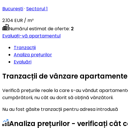
București
·
Sectorul 1
2.104 EUR / m²
Numărul estimat de oferte
:
2
Evaluați-vă apartamentul
Tranzacții
Analiza prețurilor
Evaluări
Tranzacții de vânzare apartamente 
Verifică prețurile reale la care s-au vândut apartamente
cumpărătorii, nu cât au dorit să obțină vânzătorii.
Nu au fost găsite tranzacții pentru adresa introdusă
Analiza prețurilor - verificați c