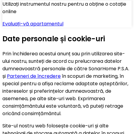
Utilizați instrumentul nostru pentru a obține o cotație
online
Evaluați-vă apartamentul
Date personale și cookie-uri
Prin închiderea acestui anunț sau prin utilizarea site-
ului nostru, sunteți de acord cu prelucrarea datelor
dumneavoastră personale de către SonarHome P.S.A.
și
Parteneri de încredere
în scopuri de marketing, în
special pentru a afișa reclame adaptate așteptărilor,
intereselor și preferințelor dumneavoastră, de
asemenea, pe alte site-uri web. Exprimarea
consimțământului este voluntară, vă puteți retrage
oricând consimțământul.
Site-ul nostru web folosește cookie-uri și alte
tehnologii de stocare automată a datelor în scopuri