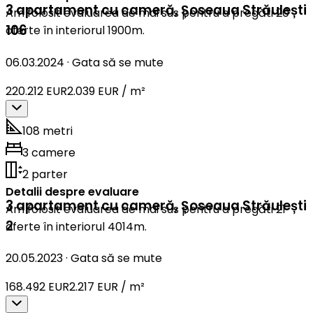
3 apartament cu cameră
,
Șoseaua Străulești
Am folosit evaluarea de mai sus pentru a pregăti 20
106
oferte în interiorul 1900m.
06.03.2024
·
Gata să se mute
220.212 EUR
2.039 EUR / m²
108 metri
3 camere
2 parter
Detalii despre evaluare
3 apartament cu cameră
,
Șoseaua Străulești
Am folosit evaluarea de mai sus pentru a pregăti 21
2
oferte în interiorul 4014m.
20.05.2023
·
Gata să se mute
168.492 EUR
2.217 EUR / m²