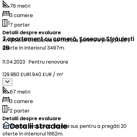
76 metri
3 camere
7 parter
Detalii despre evaluare
3 apartament cu cameră
,
Șoseaua Străulești
Am folosit evaluarea de mai sus pentru a pregăti 20
2B
oferte în interiorul 3497m.
11.04.2023
·
Pentru renovare
129.980 EUR
1.940 EUR / m²
67 metri
3 camere
2 parter
Detalii despre evaluare
Detalii stradale
Am folosit evaluarea de mai sus pentru a pregăti 20
oferte în interiorul 1662m.