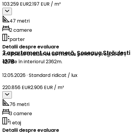
103.259 EUR
2.197 EUR / m²
47 metri
2 camere
parter
Detalii despre evaluare
3 apartament cu cameră
,
Șoseaua Străulești
Am folosit evaluarea de mai sus pentru a pregăti 20
127B
oferte în interiorul 2362m.
12.05.2026
·
Standard ridicat / lux
220.856 EUR
2.906 EUR / m²
76 metri
3 camere
1 etaj
Detalii despre evaluare