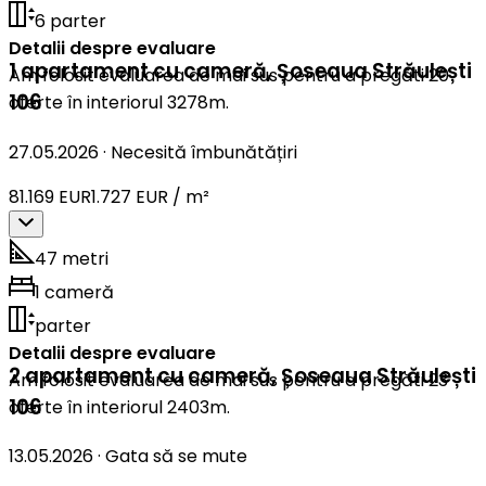
6 parter
Detalii despre evaluare
1 apartament cu cameră
,
Șoseaua Străulești
Am folosit evaluarea de mai sus pentru a pregăti 20
106
oferte în interiorul 3278m.
27.05.2026
·
Necesită îmbunătățiri
81.169 EUR
1.727 EUR / m²
47 metri
1 cameră
parter
Detalii despre evaluare
2 apartament cu cameră
,
Șoseaua Străulești
Am folosit evaluarea de mai sus pentru a pregăti 23
106
oferte în interiorul 2403m.
13.05.2026
·
Gata să se mute