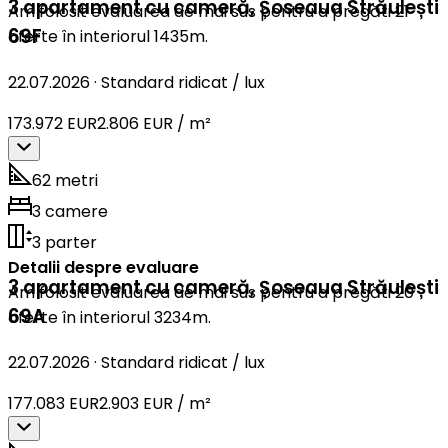
3 apartament cu cameră
,
Șoseaua Străulești
Am folosit evaluarea de mai sus pentru a pregăti 21
69F
oferte în interiorul 1435m.
22.07.2026
·
Standard ridicat / lux
173.972 EUR
2.806 EUR / m²
62 metri
3 camere
3 parter
Detalii despre evaluare
3 apartament cu cameră
,
Șoseaua Străulești
Am folosit evaluarea de mai sus pentru a pregăti 20
69A
oferte în interiorul 3234m.
22.07.2026
·
Standard ridicat / lux
177.083 EUR
2.903 EUR / m²