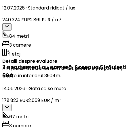
12.07.2026
·
Standard ridicat / lux
240.324 EUR
2.861 EUR / m²
84 metri
3 camere
1 etaj
Detalii despre evaluare
3 apartament cu cameră
,
Șoseaua Străulești
Am folosit evaluarea de mai sus pentru a pregăti 20
69A
oferte în interiorul 3904m.
14.06.2026
·
Gata să se mute
178.823 EUR
2.669 EUR / m²
67 metri
3 camere