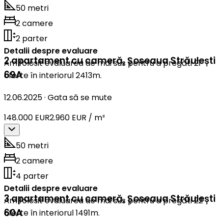
50 metri
2 camere
2 parter
Detalii despre evaluare
2 apartament cu cameră
,
Șoseaua Străulești
Am folosit evaluarea de mai sus pentru a pregăti 21
69A
oferte în interiorul 2413m.
12.06.2025
·
Gata să se mute
148.000 EUR
2.960 EUR / m²
50 metri
2 camere
4 parter
Detalii despre evaluare
3 apartament cu cameră
,
Șoseaua Străulești
Am folosit evaluarea de mai sus pentru a pregăti 22
60A
oferte în interiorul 1491m.