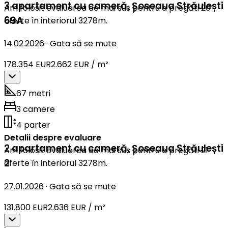
3 apartament cu cameră
,
Șoseaua Străulești
Am folosit evaluarea de mai sus pentru a pregăti 20
69A
oferte în interiorul 3278m.
14.02.2026
·
Gata să se mute
178.354 EUR
2.662 EUR / m²
67 metri
3 camere
4 parter
Detalii despre evaluare
2 apartament cu cameră
,
Șoseaua Străulești
Am folosit evaluarea de mai sus pentru a pregăti 21
2
oferte în interiorul 3278m.
27.01.2026
·
Gata să se mute
131.800 EUR
2.636 EUR / m²