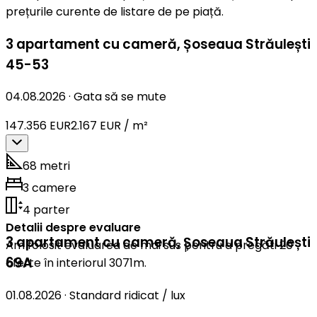
prețurile curente de listare de pe piață.
3 apartament cu cameră
,
Șoseaua Străulești
45-53
04.08.2026
·
Gata să se mute
147.356 EUR
2.167 EUR / m²
68 metri
3 camere
4 parter
Detalii despre evaluare
3 apartament cu cameră
,
Șoseaua Străulești
Am folosit evaluarea de mai sus pentru a pregăti 20
69A
oferte în interiorul 3071m.
01.08.2026
·
Standard ridicat / lux