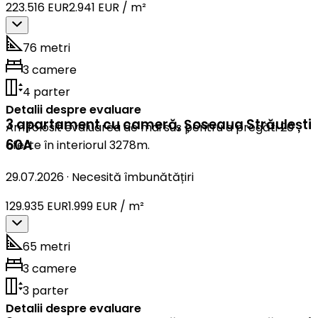
223.516 EUR
2.941 EUR / m²
76 metri
3 camere
4 parter
Detalii despre evaluare
3 apartament cu cameră
,
Șoseaua Străulești
Am folosit evaluarea de mai sus pentru a pregăti 20
60A
oferte în interiorul 3278m.
29.07.2026
·
Necesită îmbunătățiri
129.935 EUR
1.999 EUR / m²
65 metri
3 camere
3 parter
Detalii despre evaluare