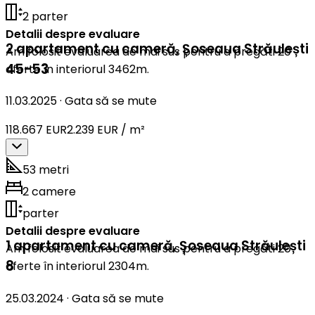
2 parter
Detalii despre evaluare
2 apartament cu cameră
,
Șoseaua Străulești
Am folosit evaluarea de mai sus pentru a pregăti 20
45-53
oferte în interiorul 3462m.
11.03.2025
·
Gata să se mute
118.667 EUR
2.239 EUR / m²
53 metri
2 camere
parter
Detalii despre evaluare
1 apartament cu cameră
,
Șoseaua Străulești
Am folosit evaluarea de mai sus pentru a pregăti 20
8
oferte în interiorul 2304m.
25.03.2024
·
Gata să se mute