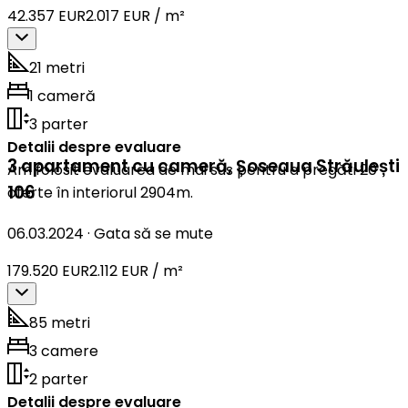
42.357 EUR
2.017 EUR / m²
21 metri
1 cameră
3 parter
Detalii despre evaluare
3 apartament cu cameră
,
Șoseaua Străulești
Am folosit evaluarea de mai sus pentru a pregăti 20
106
oferte în interiorul 2904m.
06.03.2024
·
Gata să se mute
179.520 EUR
2.112 EUR / m²
85 metri
3 camere
2 parter
Detalii despre evaluare