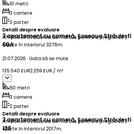
61 metri
3 camere
3 parter
Detalii despre evaluare
3 apartament cu cameră
,
Șoseaua Străulești
Am folosit evaluarea de mai sus pentru a pregăti 20
60A
oferte în interiorul 3278m.
21.07.2026
·
Gata să se mute
135.540 EUR
2.259 EUR / m²
60 metri
3 camere
2 parter
Detalii despre evaluare
3 apartament cu cameră
,
Șoseaua Străulești
Am folosit evaluarea de mai sus pentru a pregăti 20
125
oferte în interiorul 2017m.