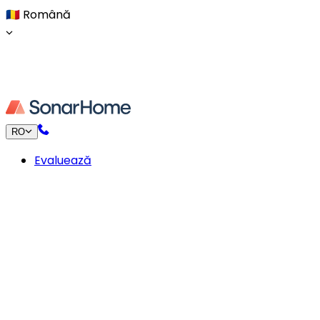
🇷🇴
Română
RO
Evaluează