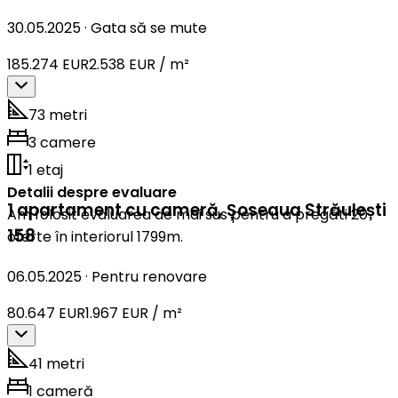
30.05.2025
·
Gata să se mute
185.274 EUR
2.538 EUR / m²
73 metri
3 camere
1 etaj
Detalii despre evaluare
1 apartament cu cameră
,
Șoseaua Străulești
Am folosit evaluarea de mai sus pentru a pregăti 20
158
oferte în interiorul 1799m.
06.05.2025
·
Pentru renovare
80.647 EUR
1.967 EUR / m²
41 metri
1 cameră