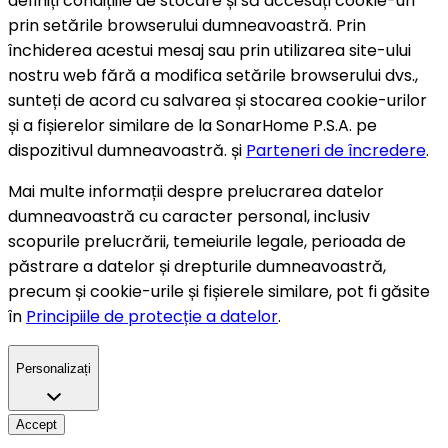
definiți condițiile de stocare și să accesați cookie-uri
prin setările browserului dumneavoastră. Prin
închiderea acestui mesaj sau prin utilizarea site-ului
nostru web fără a modifica setările browserului dvs.,
sunteți de acord cu salvarea și stocarea cookie-urilor
și a fișierelor similare de la SonarHome P.S.A. pe
dispozitivul dumneavoastră. și
Parteneri de încredere
.
Mai multe informații despre prelucrarea datelor
dumneavoastră cu caracter personal, inclusiv
scopurile prelucrării, temeiurile legale, perioada de
păstrare a datelor și drepturile dumneavoastră,
precum și cookie-urile și fișierele similare, pot fi găsite
în
Principiile de protecție a datelor
.
Personalizați
Accept