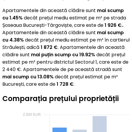
Apartamentele din această clădire sunt
mai scump
cu 1.45%
decât prețul mediu estimat pe m² pe strada
Șoseaua București-Târgoviște, care este de
1 926 €.
.
Apartamentele din această clădire sunt
mai scump
cu 4.38%
decât prețul mediu estimat pe m² în cartierul
Străulești, adică
1 872 €
. Apartamentele din această
clădire sunt
mai puțin scump cu 19.92%
decât prețul
estimat pe m² pentru districtul Sectorul 1, care este de
2 440 €. Apartamentele de pe această stradă sunt
mai scump cu 13.08%
decât prețul estimat pe m²
București, care este de
1 728 €
.
Comparația prețului proprietății