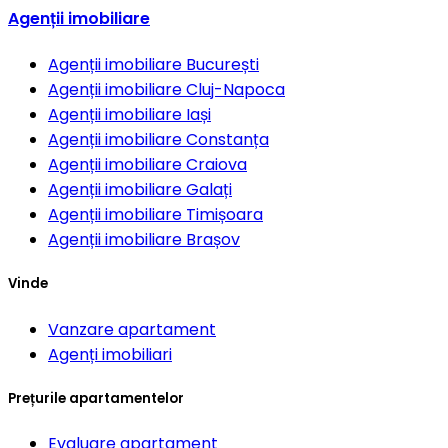
Agenții imobiliare
Agenții imobiliare
București
Agenții imobiliare
Cluj-Napoca
Agenții imobiliare
Iași
Agenții imobiliare
Constanța
Agenții imobiliare
Craiova
Agenții imobiliare
Galați
Agenții imobiliare
Timișoara
Agenții imobiliare
Brașov
Vinde
Vanzare apartament
Agenți imobiliari
Prețurile apartamentelor
Evaluare apartament