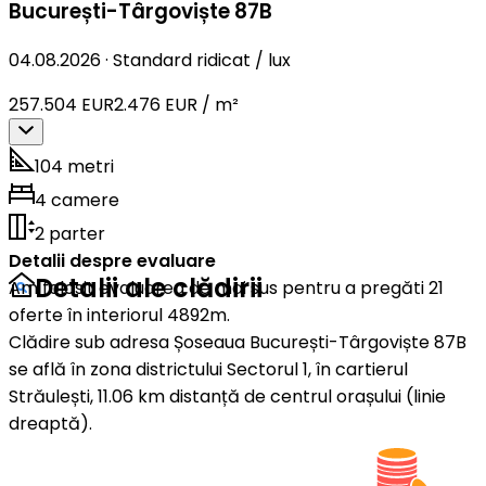
București-Târgoviște 87B
04.08.2026
·
Standard ridicat / lux
257.504 EUR
2.476 EUR / m²
104 metri
4 camere
2 parter
Detalii despre evaluare
Detalii ale clădirii
Am folosit evaluarea de mai sus pentru a pregăti 21
oferte în interiorul 4892m.
Clădire sub adresa Șoseaua București-Târgoviște 87B
se află în zona districtului Sectorul 1, în cartierul
Străulești, 11.06 km distanță de centrul orașului (linie
dreaptă).