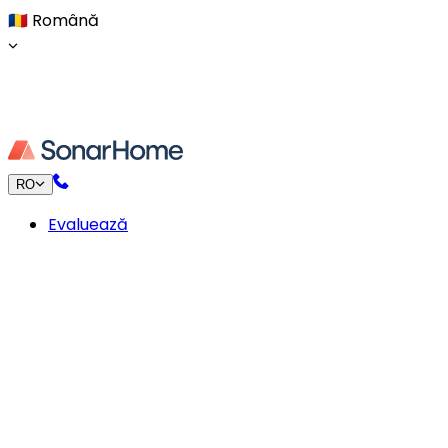
🇷🇴
Română
RO
Evaluează