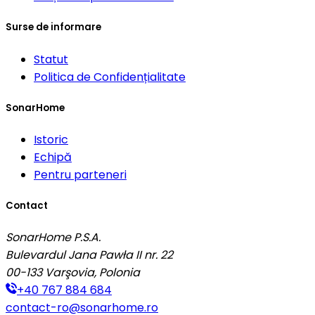
Surse de informare
Statut
Politica de Confidențialitate
SonarHome
Istoric
Echipă
Pentru parteneri
Contact
SonarHome P.S.A.
Bulevardul Jana Pawła II nr. 22
00-133
Varşovia, Polonia
+40 767 884 684
contact-ro@sonarhome.ro