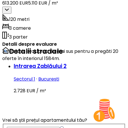
613.200 EUR
5.110 EUR / m²
120 metri
3 camere
3 parter
Detalii despre evaluare
Detalii stradale
Am folosit evaluarea de mai sus pentru a pregăti 20
oferte în interiorul 1584m.
Intrarea Zablăului 2
Sectorul 1
·
București
2.728 EUR / m²
Vrei să știi prețul apartamentului tău?