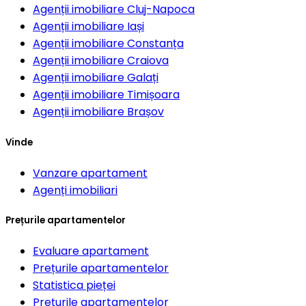
Agenții imobiliare
Cluj-Napoca
Agenții imobiliare
Iași
Agenții imobiliare
Constanța
Agenții imobiliare
Craiova
Agenții imobiliare
Galați
Agenții imobiliare
Timișoara
Agenții imobiliare
Brașov
Vinde
Vanzare apartament
Agenți imobiliari
Prețurile apartamentelor
Evaluare apartament
Prețurile apartamentelor
Statistica pieței
Prețurile apartamentelor