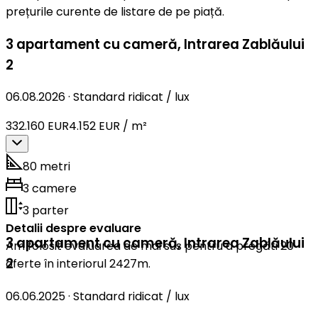
prețurile curente de listare de pe piață.
3 apartament cu cameră
,
Intrarea Zablăului
2
06.08.2026
·
Standard ridicat / lux
332.160 EUR
4.152 EUR / m²
80 metri
3 camere
3 parter
Detalii despre evaluare
3 apartament cu cameră
,
Intrarea Zablăului
Am folosit evaluarea de mai sus pentru a pregăti 20
2
oferte în interiorul 2427m.
06.06.2025
·
Standard ridicat / lux