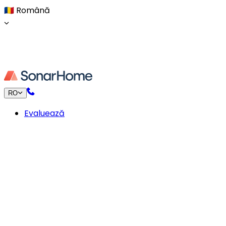
🇷🇴
Română
RO
Evaluează