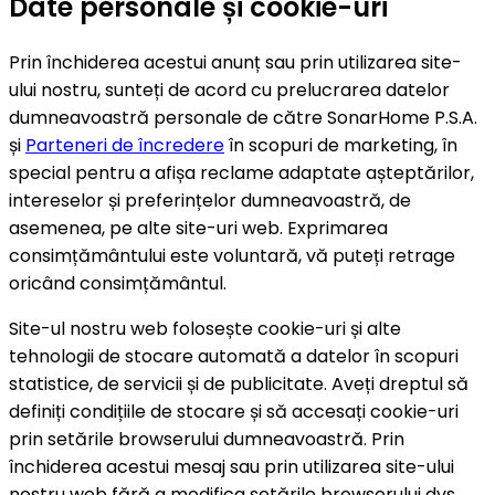
Date personale și cookie-uri
Prin închiderea acestui anunț sau prin utilizarea site-
ului nostru, sunteți de acord cu prelucrarea datelor
dumneavoastră personale de către SonarHome P.S.A.
și
Parteneri de încredere
în scopuri de marketing, în
special pentru a afișa reclame adaptate așteptărilor,
intereselor și preferințelor dumneavoastră, de
asemenea, pe alte site-uri web. Exprimarea
consimțământului este voluntară, vă puteți retrage
oricând consimțământul.
Site-ul nostru web folosește cookie-uri și alte
tehnologii de stocare automată a datelor în scopuri
statistice, de servicii și de publicitate. Aveți dreptul să
definiți condițiile de stocare și să accesați cookie-uri
prin setările browserului dumneavoastră. Prin
închiderea acestui mesaj sau prin utilizarea site-ului
nostru web fără a modifica setările browserului dvs.,