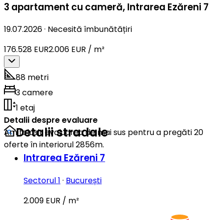
3 apartament cu cameră
,
Intrarea Ezăreni 7
19.07.2026
·
Necesită îmbunătățiri
176.528 EUR
2.006 EUR / m²
88 metri
3 camere
1 etaj
Detalii despre evaluare
Detalii stradale
Am folosit evaluarea de mai sus pentru a pregăti 20
oferte în interiorul 2856m.
Intrarea Ezăreni 7
Sectorul 1
·
București
2.009 EUR / m²