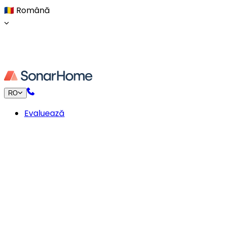
🇷🇴
Română
RO
Evaluează