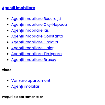
Agenții imobiliare
Agenții imobiliare
București
Agenții imobiliare
Cluj-Napoca
Agenții imobiliare
Iași
Agenții imobiliare
Constanța
Agenții imobiliare
Craiova
Agenții imobiliare
Galați
Agenții imobiliare
Timișoara
Agenții imobiliare
Brașov
Vinde
Vanzare apartament
Agenți imobiliari
Prețurile apartamentelor