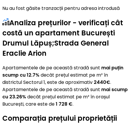
Nu au fost găsite tranzacții pentru adresa introdusă
Analiza prețurilor - verificați cât
costă un apartament București
Drumul Lăpuș;Strada General
Eraclie Arion
Apartamentele de pe această stradă sunt
mai puțin
scump cu 12.7%
decât prețul estimat pe m² în
districtul Sectorul 1, este de aproximativ
2440€
.
Apartamentele de pe această stradă sunt
mai scump
cu 23.26%
decât prețul estimat pe m² în orașul
București, care este de
1 728 €
.
Comparația prețului proprietății