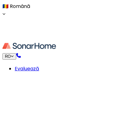
🇷🇴
Română
RO
Evaluează