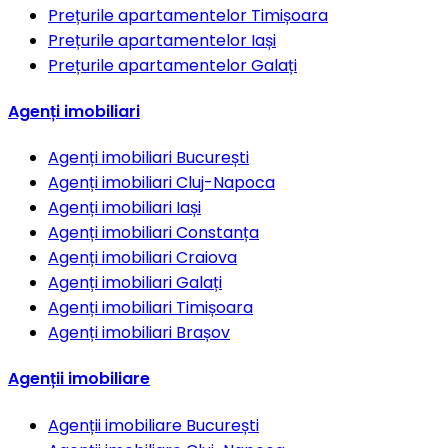
Prețurile apartamentelor
Timișoara
Prețurile apartamentelor
Iași
Prețurile apartamentelor
Galați
Agenți imobiliari
Agenți imobiliari
București
Agenți imobiliari
Cluj-Napoca
Agenți imobiliari
Iași
Agenți imobiliari
Constanța
Agenți imobiliari
Craiova
Agenți imobiliari
Galați
Agenți imobiliari
Timișoara
Agenți imobiliari
Brașov
Agenții imobiliare
Agenții imobiliare
București