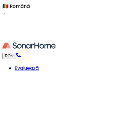
🇷🇴
Română
RO
Evaluează