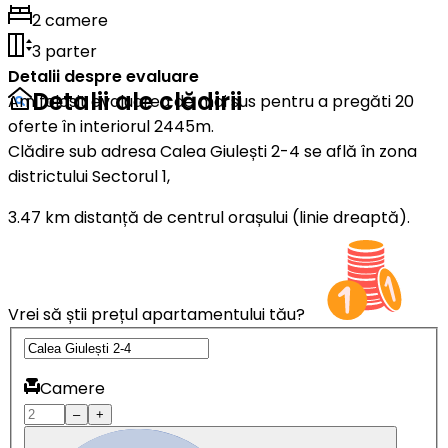
2 camere
3 parter
Detalii despre evaluare
Detalii ale clădirii
Am folosit evaluarea de mai sus pentru a pregăti 20
oferte în interiorul 2445m.
Clădire sub adresa Calea Giulești 2-4 se află în zona
districtului Sectorul 1,
3.47 km distanță de centrul orașului (linie dreaptă).
Vrei să știi prețul apartamentului tău?
Camere
–
+