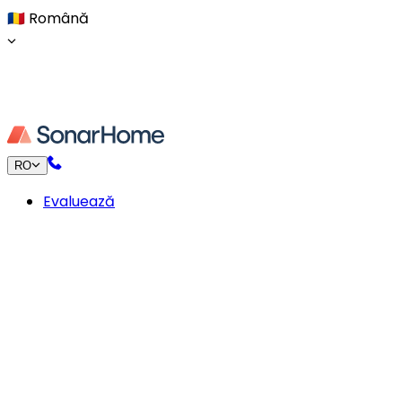
🇷🇴
Română
RO
Evaluează