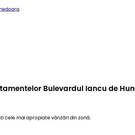
unedoara
artamentelor Bulevardul Iancu de Hu
ti cele mai apropiate vânzări din zonă.