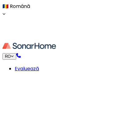
🇷🇴
Română
RO
Evaluează