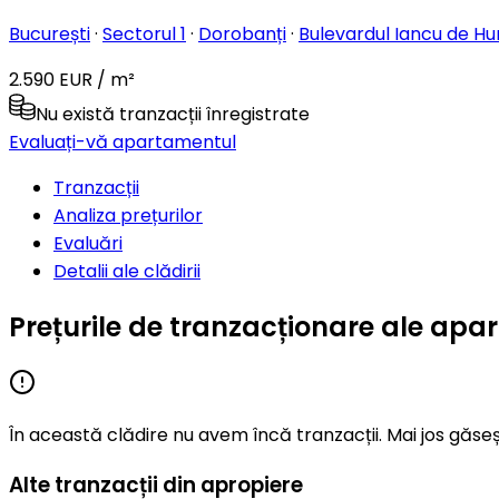
București
·
Sectorul 1
·
Dorobanți
·
Bulevardul Iancu de H
2.590 EUR / m²
Nu există tranzacții înregistrate
Evaluați-vă apartamentul
Tranzacții
Analiza prețurilor
Evaluări
Detalii ale clădirii
Prețurile de tranzacționare ale ap
În această clădire nu avem încă tranzacții. Mai jos găseș
Alte tranzacții din apropiere