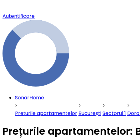
Autentificare
SonarHome
Prețurile apartamentelor
București
Sectorul 1
Doro
Prețurile apartamentelor: