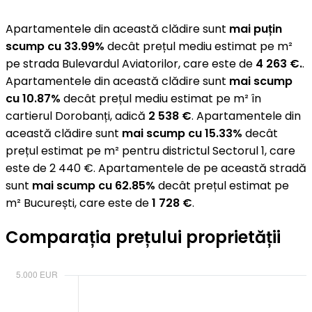
Apartamentele din această clădire sunt
mai puțin
scump cu 33.99%
decât prețul mediu estimat pe m²
pe strada Bulevardul Aviatorilor, care este de
4 263 €.
.
Apartamentele din această clădire sunt
mai scump
cu 10.87%
decât prețul mediu estimat pe m² în
cartierul Dorobanți, adică
2 538 €
. Apartamentele din
această clădire sunt
mai scump cu 15.33%
decât
prețul estimat pe m² pentru districtul Sectorul 1, care
este de 2 440 €. Apartamentele de pe această stradă
sunt
mai scump cu 62.85%
decât prețul estimat pe
m² București, care este de
1 728 €
.
Comparația prețului proprietății