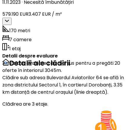
11.11.2023
·
Necesită îmbunătățiri
579.190 EUR
3.407 EUR / m²
170 metri
7 camere
1 etaj
Detalii despre evaluare
Detalii ale clădirii
Am folosit evaluarea de mai sus pentru a pregăti 20
oferte în interiorul 3045m.
Clădire sub adresa Bulevardul Aviatorilor 64 se află în
zona districtului Sectorul 1, în cartierul Dorobanți, 3.35
km distanță de centrul orașului (linie dreaptă).
Clădirea are 3 etaje.