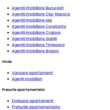
Agenții imobiliare
București
Agenții imobiliare
Cluj-Napoca
Agenții imobiliare
Iași
Agenții imobiliare
Constanța
Agenții imobiliare
Craiova
Agenții imobiliare
Galați
Agenții imobiliare
Timișoara
Agenții imobiliare
Brașov
Vinde
Vanzare apartament
Agenți imobiliari
Prețurile apartamentelor
Evaluare apartament
Prețurile apartamentelor