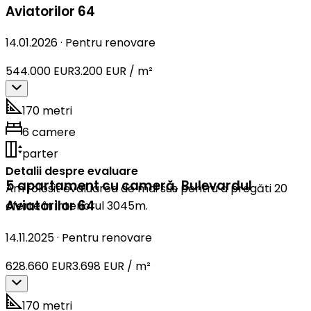
Aviatorilor 64
14.01.2026
·
Pentru renovare
544.000 EUR
3.200 EUR / m²
170 metri
6 camere
parter
Detalii despre evaluare
5 apartament cu cameră
,
Bulevardul
Am folosit evaluarea de mai sus pentru a pregăti 20
Aviatorilor 64
oferte în interiorul 3045m.
14.11.2025
·
Pentru renovare
628.660 EUR
3.698 EUR / m²
170 metri