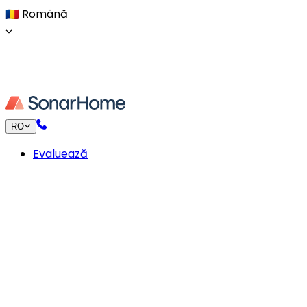
🇷🇴
Română
RO
Evaluează