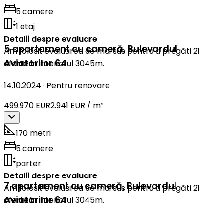
5 camere
1 etaj
Detalii despre evaluare
5 apartament cu cameră
,
Bulevardul
Am folosit evaluarea de mai sus pentru a pregăti 21
Aviatorilor 64
oferte în interiorul 3045m.
14.10.2024
·
Pentru renovare
499.970 EUR
2.941 EUR / m²
170 metri
5 camere
parter
Detalii despre evaluare
7 apartament cu cameră
,
Bulevardul
Am folosit evaluarea de mai sus pentru a pregăti 21
Aviatorilor 64
oferte în interiorul 3045m.