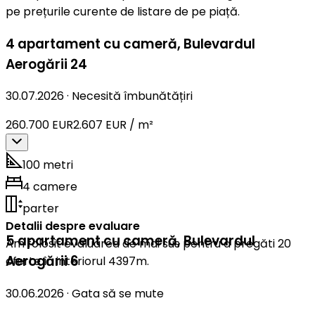
pe prețurile curente de listare de pe piață.
4 apartament cu cameră
,
Bulevardul
Aerogării 24
30.07.2026
·
Necesită îmbunătățiri
260.700 EUR
2.607 EUR / m²
100 metri
4 camere
parter
Detalii despre evaluare
5 apartament cu cameră
,
Bulevardul
Am folosit evaluarea de mai sus pentru a pregăti 20
Aerogării 6
oferte în interiorul 4397m.
30.06.2026
·
Gata să se mute