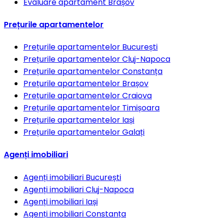
Evaluare apartament
Brașov
Prețurile apartamentelor
Prețurile apartamentelor
București
Prețurile apartamentelor
Cluj-Napoca
Prețurile apartamentelor
Constanța
Prețurile apartamentelor
Brașov
Prețurile apartamentelor
Craiova
Prețurile apartamentelor
Timișoara
Prețurile apartamentelor
Iași
Prețurile apartamentelor
Galați
Agenți imobiliari
Agenți imobiliari
București
Agenți imobiliari
Cluj-Napoca
Agenți imobiliari
Iași
Agenți imobiliari
Constanța