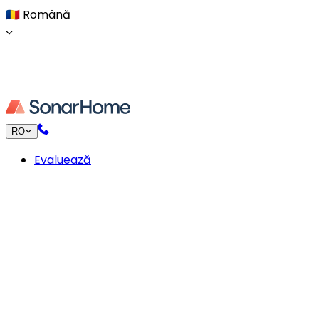
🇷🇴
Română
RO
Evaluează