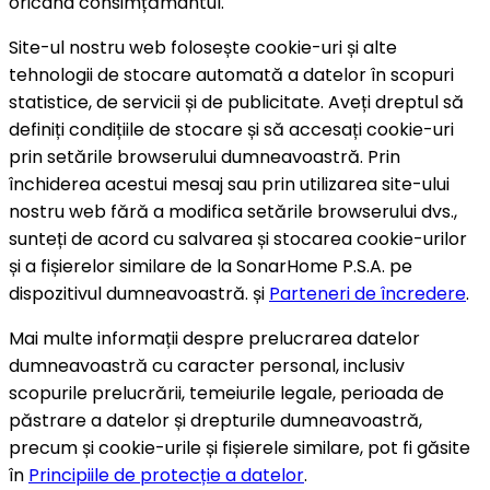
oricând consimțământul.
Site-ul nostru web folosește cookie-uri și alte
tehnologii de stocare automată a datelor în scopuri
statistice, de servicii și de publicitate. Aveți dreptul să
definiți condițiile de stocare și să accesați cookie-uri
prin setările browserului dumneavoastră. Prin
închiderea acestui mesaj sau prin utilizarea site-ului
nostru web fără a modifica setările browserului dvs.,
sunteți de acord cu salvarea și stocarea cookie-urilor
și a fișierelor similare de la SonarHome P.S.A. pe
dispozitivul dumneavoastră. și
Parteneri de încredere
.
Mai multe informații despre prelucrarea datelor
dumneavoastră cu caracter personal, inclusiv
scopurile prelucrării, temeiurile legale, perioada de
păstrare a datelor și drepturile dumneavoastră,
precum și cookie-urile și fișierele similare, pot fi găsite
în
Principiile de protecție a datelor
.