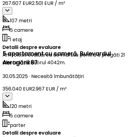
267.607 EUR
2.501 EUR / m²
107 metri
5 camere
1 etaj
Detalii despre evaluare
5 apartament cu cameră
,
Bulevardul
Am folosit evaluarea de mai sus pentru a pregăti 21
Aerogării 87
oferte în interiorul 4042m.
30.05.2025
·
Necesită îmbunătățiri
356.040 EUR
2.967 EUR / m²
120 metri
5 camere
parter
Detalii despre evaluare