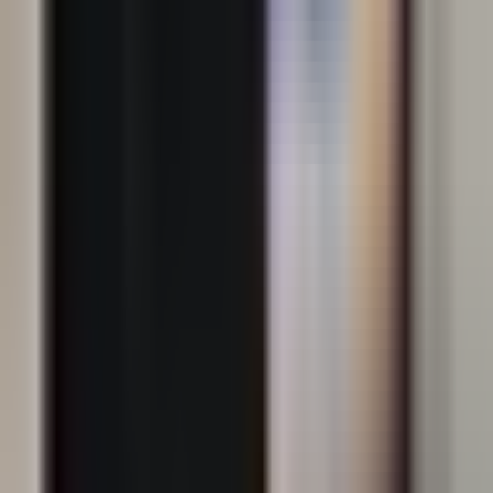
Evaluați-vă apartamentul
Utilizați instrumentul nostru pentru a obține o cotație
online
Evaluați-vă apartamentul
Date personale și cookie-uri
Prin închiderea acestui anunț sau prin utilizarea site-
ului nostru, sunteți de acord cu prelucrarea datelor
dumneavoastră personale de către SonarHome P.S.A.
și
Parteneri de încredere
în scopuri de marketing, în
special pentru a afișa reclame adaptate așteptărilor,
intereselor și preferințelor dumneavoastră, de