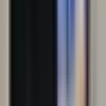
Strada Gorgan Spătarul 1B
Sectorul 2
·
București
1.563 EUR / m²
Vrei să știi prețul apartamentului tău?