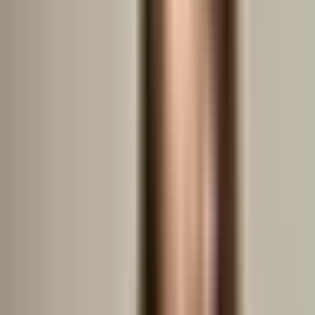
Strada Gorgan Spătarul
Apartamentele de pe această stradă sunt
mai puțin
scump cu 20.2%
decât prețul estimat pe m² în
districtul Sectorul 2, este de aproximativ
1936€
.
Apartamentele de pe această stradă sunt
mai puțin
scump cu 10.59%
decât prețul estimat pe m² în orașul
București, care este de
1 728 €
.
Comparația prețului proprietății