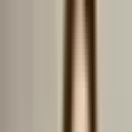
1.545 EUR / m²
Numărul estimat de oferte
:
0
Vrei să știi prețul apartamentului tău?
Evaluați-vă apartamentul