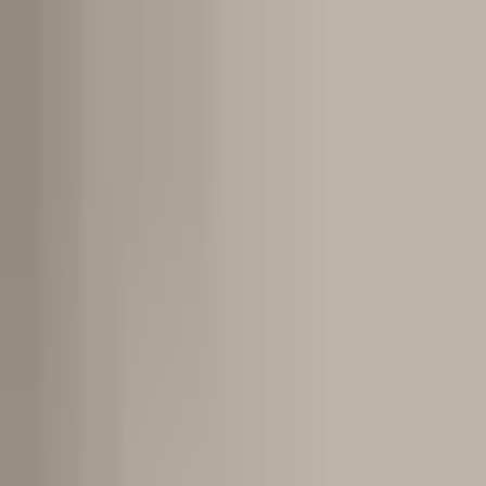
🇷🇴
Română
RO
Evaluează