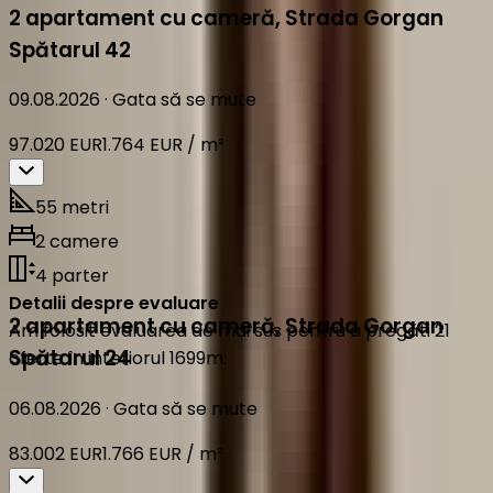
2 apartament cu cameră
,
Strada Gorgan
Spătarul 42
09.08.2026
·
Gata să se mute
97.020 EUR
1.764 EUR / m²
55 metri
2 camere
4 parter
Detalii despre evaluare
2 apartament cu cameră
,
Strada Gorgan
Am folosit evaluarea de mai sus pentru a pregăti 21
Spătarul 24
oferte în interiorul 1699m.
06.08.2026
·
Gata să se mute
83.002 EUR
1.766 EUR / m²