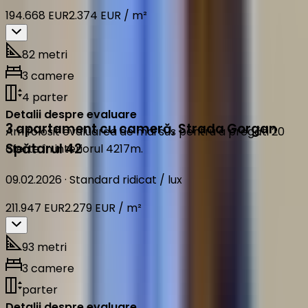
194.668 EUR
2.374 EUR / m²
82 metri
3 camere
4 parter
Detalii despre evaluare
3 apartament cu cameră
,
Strada Gorgan
Am folosit evaluarea de mai sus pentru a pregăti 20
Spătarul 42
oferte în interiorul 4217m.
09.02.2026
·
Standard ridicat / lux
211.947 EUR
2.279 EUR / m²
93 metri
3 camere
parter
Detalii despre evaluare