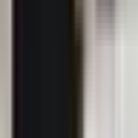
păstrare a datelor și drepturile dumneavoastră,
precum și cookie-urile și fișierele similare, pot fi găsite
în
Principiile de protecție a datelor
.
Personalizați
Accept
Analiza prețurilor locuințelor în
România
Evaluare apartament
Evaluare apartament
București
Evaluare apartament
Cluj-Napoca
Evaluare apartament
Iași
Evaluare apartament
Constanța
Evaluare apartament
Craiova