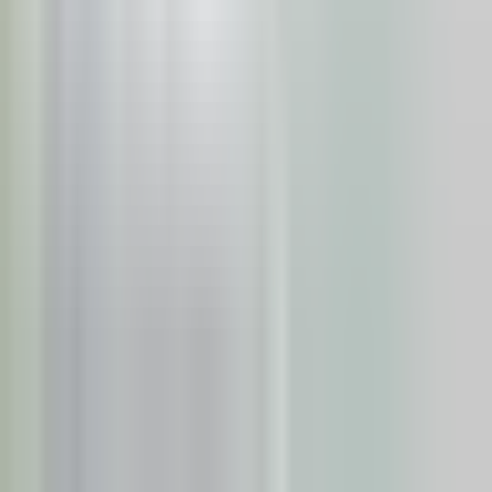
Vinde
Vanzare apartament
Agenți imobiliari
Prețurile apartamentelor
Evaluare apartament
Prețurile apartamentelor
Statistica pieței
Prețurile apartamentelor
Surse de informare
Statut
Politica de Confidențialitate
SonarHome