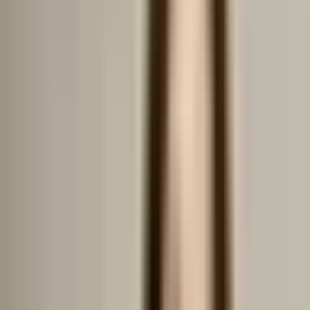
Tranzacții
Analiza prețurilor
Evaluări
Tranzacții de vânzare
apartamente - Strada Gorgan
Spătarul, București
Pe această stradă nu avem încă tranzacții. Mai jos
găsești cele mai apropiate vânzări din zonă.
Alte tranzacții din apropiere
Hartă
Listă