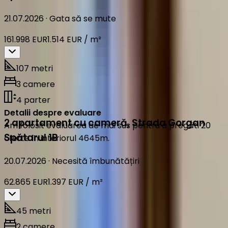
21.07.2026
·
Gata să se mute
161.998 EUR
1.514 EUR / m²
107 metri
3 camere
4 parter
Detalii despre evaluare
2 apartament cu cameră
,
Strada Gorgan
Am folosit evaluarea de mai sus pentru a pregăti 20
Spătarul 1B
oferte în interiorul 4645m.
20.07.2026
·
Necesită îmbunătățiri
62.865 EUR
1.397 EUR / m²
45 metri
2 camere