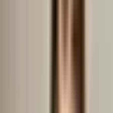
24.07.2025
57 metri
2 camere
1 etaj
1970
Vândut de
Diana Kioko
Vezi profilul
Analiza prețurilor - verificați cât
costă un apartament București