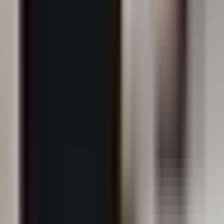
asemenea, pe alte site-uri web. Exprimarea
consimțământului este voluntară, vă puteți retrage
oricând consimțământul.
Site-ul nostru web folosește cookie-uri și alte
tehnologii de stocare automată a datelor în scopuri
statistice, de servicii și de publicitate. Aveți dreptul să
definiți condițiile de stocare și să accesați cookie-uri
prin setările browserului dumneavoastră. Prin
închiderea acestui mesaj sau prin utilizarea site-ului
nostru web fără a modifica setările browserului dvs.,
sunteți de acord cu salvarea și stocarea cookie-urilor
și a fișierelor similare de la SonarHome P.S.A. pe
dispozitivul dumneavoastră. și
Parteneri de încredere
.
Mai multe informații despre prelucrarea datelor
dumneavoastră cu caracter personal, inclusiv
scopurile prelucrării, temeiurile legale, perioada de