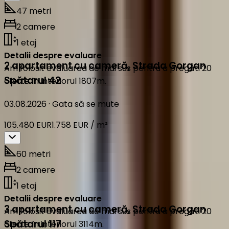
47 metri
2 camere
1 etaj
Detalii despre evaluare
2 apartament cu cameră
,
Strada Gorgan
Am folosit evaluarea de mai sus pentru a pregăti 20
Spătarul 42
oferte în interiorul 1807m.
03.08.2026
·
Gata să se mute
105.480 EUR
1.758 EUR / m²
60 metri
2 camere
1 etaj
Detalii despre evaluare
3 apartament cu cameră
,
Strada Gorgan
Am folosit evaluarea de mai sus pentru a pregăti 20
Spătarul 117
oferte în interiorul 3114m.