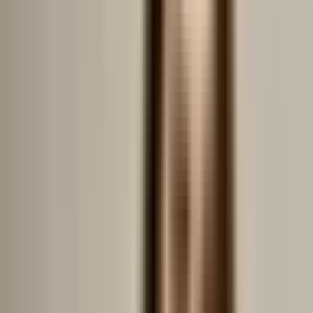
Sectorul 2
·
București
·
București-ilfov
Strada Gherghiței 1
77.000 EUR
1.351 EUR / m²