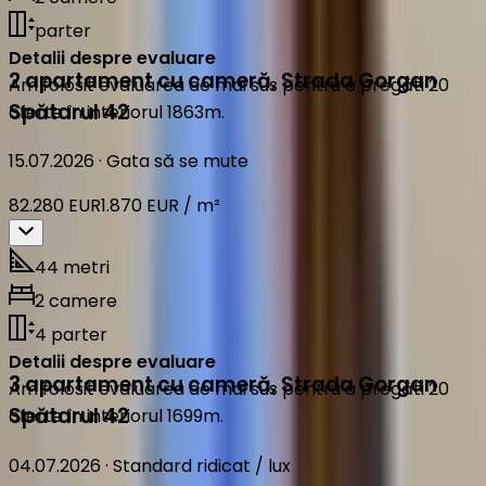
parter
Detalii despre evaluare
2 apartament cu cameră
,
Strada Gorgan
Am folosit evaluarea de mai sus pentru a pregăti 20
Spătarul 42
oferte în interiorul 1863m.
15.07.2026
·
Gata să se mute
82.280 EUR
1.870 EUR / m²
44 metri
2 camere
4 parter
Detalii despre evaluare
3 apartament cu cameră
,
Strada Gorgan
Am folosit evaluarea de mai sus pentru a pregăti 20
Spătarul 42
oferte în interiorul 1699m.
04.07.2026
·
Standard ridicat / lux