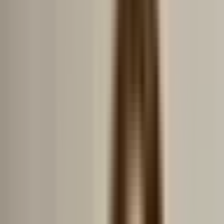
SonarHome
Prețurile apartamentelor
București
Sectorul 2
Strada Gorgan Spătarul
Prețurile apartamentelor:
Strada Gorgan Spătarul
București
București
·
Sectorul 2