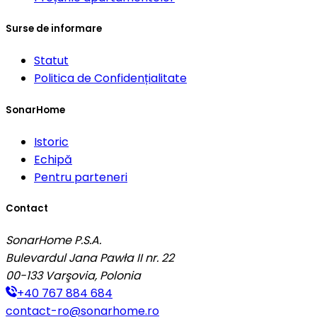
Surse de informare
Statut
Politica de Confidențialitate
SonarHome
Istoric
Echipă
Pentru parteneri
Contact
SonarHome P.S.A.
Bulevardul Jana Pawła II nr. 22
00-133
Varşovia, Polonia
+40 767 884 684
contact-ro@sonarhome.ro