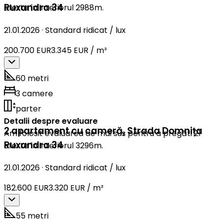
Ruxandra 34
oferte în interiorul 2988m.
21.01.2026
·
Standard ridicat / lux
200.700 EUR
3.345 EUR / m²
60 metri
3 camere
parter
Detalii despre evaluare
2 apartament cu cameră
,
Strada Domnița
Am folosit evaluarea de mai sus pentru a pregăti 21
Ruxandra 34
oferte în interiorul 3296m.
21.01.2026
·
Standard ridicat / lux
182.600 EUR
3.320 EUR / m²
55 metri