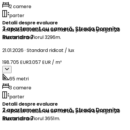
2 camere
parter
Detalii despre evaluare
3 apartament cu cameră
,
Strada Domnița
Am folosit evaluarea de mai sus pentru a pregăti 20
Ruxandra 7
oferte în interiorul 3296m.
21.01.2026
·
Standard ridicat / lux
198.705 EUR
3.057 EUR / m²
65 metri
3 camere
parter
Detalii despre evaluare
2 apartament cu cameră
,
Strada Domnița
Am folosit evaluarea de mai sus pentru a pregăti 20
Ruxandra 7
oferte în interiorul 3651m.