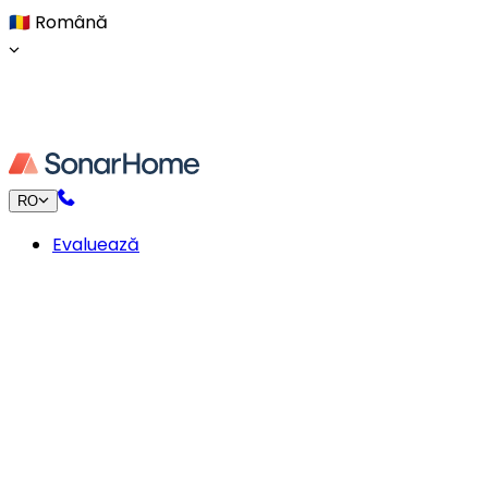
🇷🇴
Română
RO
Evaluează