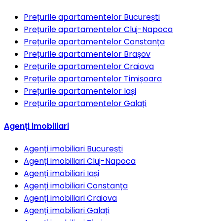
Prețurile apartamentelor
București
Prețurile apartamentelor
Cluj-Napoca
Prețurile apartamentelor
Constanța
Prețurile apartamentelor
Brașov
Prețurile apartamentelor
Craiova
Prețurile apartamentelor
Timișoara
Prețurile apartamentelor
Iași
Prețurile apartamentelor
Galați
Agenți imobiliari
Agenți imobiliari
București
Agenți imobiliari
Cluj-Napoca
Agenți imobiliari
Iași
Agenți imobiliari
Constanța
Agenți imobiliari
Craiova
Agenți imobiliari
Galați