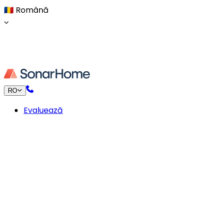
🇷🇴
Română
RO
Evaluează