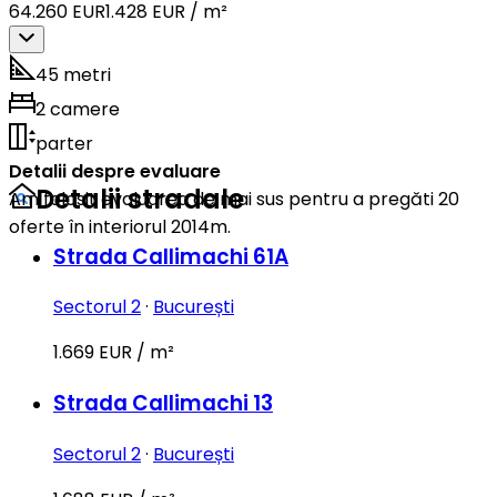
64.260 EUR
1.428 EUR / m²
45 metri
2 camere
parter
Detalii despre evaluare
Detalii stradale
Am folosit evaluarea de mai sus pentru a pregăti 20
oferte în interiorul 2014m.
Strada Callimachi 61A
Sectorul 2
·
București
1.669 EUR / m²
Strada Callimachi 13
Sectorul 2
·
București