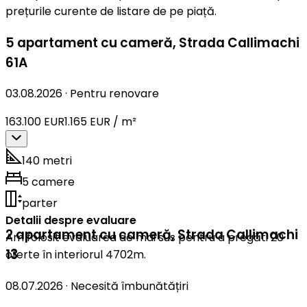
prețurile curente de listare de pe piață.
5 apartament cu cameră
,
Strada Callimachi
61A
03.08.2026
·
Pentru renovare
163.100 EUR
1.165 EUR / m²
140 metri
5 camere
parter
Detalii despre evaluare
2 apartament cu cameră
,
Strada Callimachi
Am folosit evaluarea de mai sus pentru a pregăti 20
13
oferte în interiorul 4702m.
08.07.2026
·
Necesită îmbunătățiri