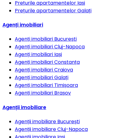
Prețurile apartamentelor
Iași
Prețurile apartamentelor
Galați
Agenți imobiliari
Agenți imobiliari
București
Agenți imobiliari
Cluj-Napoca
Agenți imobiliari
Iași
Agenți imobiliari
Constanța
Agenți imobiliari
Craiova
Agenți imobiliari
Galați
Agenți imobiliari
Timișoara
Agenți imobiliari
Brașov
Agenții imobiliare
Agenții imobiliare
București
Agenții imobiliare
Cluj-Napoca
Agenții imobiliare
Iași