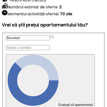
-14,93
%
luna trecută
Numărul estimat de oferte
:
2
Momentul activității ofertei
:
70 zile
Vrei să știi prețul apartamentului tău?
Evaluați-vă apartamentul