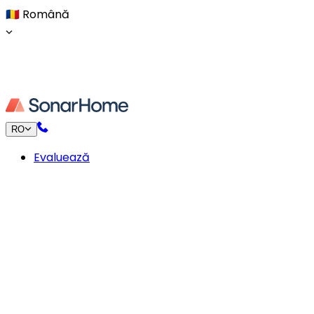
🇷🇴
Română
RO
Evaluează