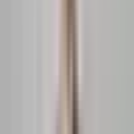
10 parter
2017
Vândut de
Burdianov Marian
Vezi profilul
Sectorul 6
·
București
·
București-ilfov
Strada Serg. Alexandru Cutieru 25A
155.000 EUR
3.058 EUR / m²