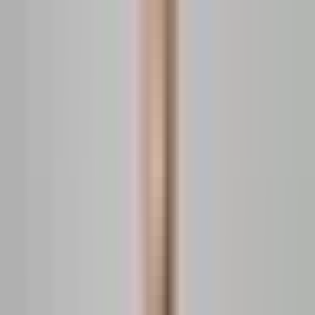
50 metri
2 camere
10 parter
2017
Vândut de
Burdianov Marian
Vezi profilul
Sectorul 6
·
București
·
București-ilfov
Bulevardul Iuliu Maniu 244G
135.000 EUR
3.140 EUR / m²