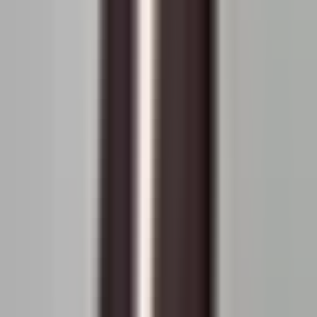
23.09.2025
43 metri
1 cameră
10 parter
2020
Vândut de
Burdianov Marian
Vezi profilul
Afișează mai multe
Analiza prețurilor - verificați cât
costă un apartament București