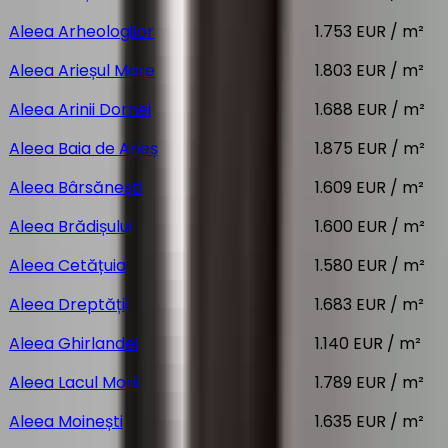
Aleea Arheologilor
1.753 EUR / m²
Aleea Arieșul Mare
1.803 EUR / m²
Aleea Arinii Dornei
1.688 EUR / m²
Aleea Baia de Arieș
1.875 EUR / m²
Aleea Bârsănești
1.609 EUR / m²
Aleea Brădișului
1.600 EUR / m²
Aleea Cetățuia
1.580 EUR / m²
Aleea Dreptății
1.683 EUR / m²
Aleea Ghirlandei
1.140 EUR / m²
Aleea Lacul Morii
1.789 EUR / m²
Aleea Moinești
1.635 EUR / m²