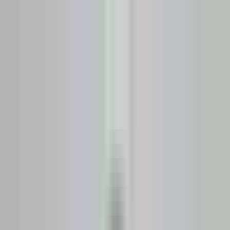
🇷🇴
Română
RO
Evaluează