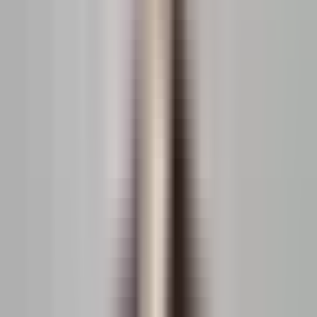
15.10.2025
50.68 metri
2 camere
9 parter
2020
Vândut de
Burdianov Marian