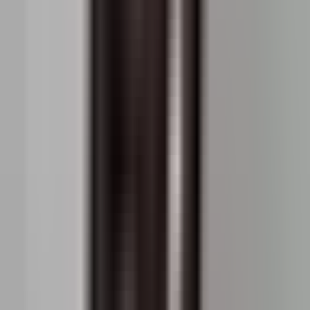
ianuarie 2023
1.251 EUR / m²
1.199 EUR / m²
decembrie 2022
1.270 EUR / m²
1.186 EUR / m²
noiembrie 2022
1.254 EUR / m²
1.172 EUR / m²
octombrie 2022
1.255 EUR / m²
1.159 EUR / m²
septembrie 2022
1.248 EUR / m²
1.145 EUR / m²
Prețul estimat pe m² pentru zona Militari este
1642€
.
Prețul estimat pe m² pentru Militari de la începutul
anului a scăzut cu cu
6.49%
. Prețul estimat pe m² la
sfârșitul anului 2026 este de
1834€
.
Property prices for București
Militari in the last few months