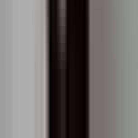
Date personale și cookie-uri
Prin închiderea acestui anunț sau prin utilizarea site-
ului nostru, sunteți de acord cu prelucrarea datelor
dumneavoastră personale de către SonarHome P.S.A.
și
Parteneri de încredere
în scopuri de marketing, în
special pentru a afișa reclame adaptate așteptărilor,
intereselor și preferințelor dumneavoastră, de
asemenea, pe alte site-uri web. Exprimarea
consimțământului este voluntară, vă puteți retrage
oricând consimțământul.
Site-ul nostru web folosește cookie-uri și alte
tehnologii de stocare automată a datelor în scopuri
statistice, de servicii și de publicitate. Aveți dreptul să
definiți condițiile de stocare și să accesați cookie-uri
prin setările browserului dumneavoastră. Prin
închiderea acestui mesaj sau prin utilizarea site-ului