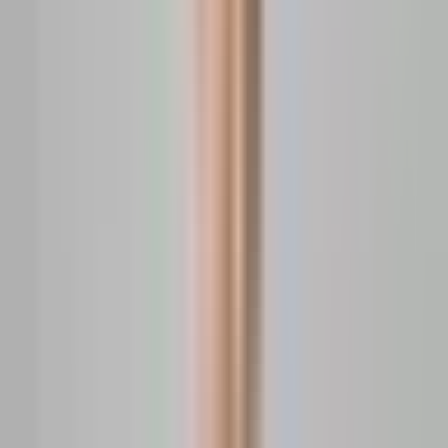
Tranzacții de vânzare
apartamente - București Militari
Verifică prețurile reale de vânzare ale apartamentelor
din București Militari. Datele tranzacționale din actele
notariale arată cât au plătit efectiv cumpărătorii.
Hartă
Listă
Sectorul 6
·
București
·
București-ilfov
Bulevardul Iuliu Maniu 244
143.000 EUR
2.860 EUR / m²