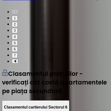
1
2
3
4
5
6
7
Clasamentul prețurilor -
verificați cât costă apartamentele
pe piața secundară
Clasamentul cartierului Sectorul 6