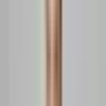
SonarHome
Prețurile apartamentelor
București
Sectorul 6
Militari
Prețurile apartamentelor:
Militari București
București
·
Sectorul 6
1.642 EUR / m²