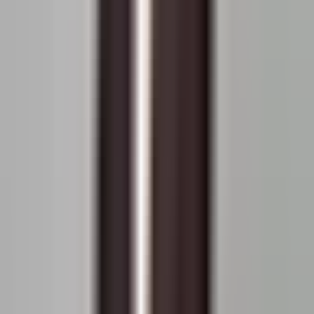
Militari
Prețul estimat pe m² pentru zona Militari de la
începutul anului a scăzut cu cu
6.49%
. Durata medie a
înregistrării de vânzare este de
80
zile. În luna curentă,
numărul de listări disponibile pe piață a scăzut cu
10.22%
comparativ cu luna anterioară.
Prețuri apartamentelor pentru
București Militari piața secundară
grafic