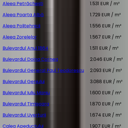
Aleea Petrăchești
1.531 EUR / m²
Aleea Poarta Albă
1.729 EUR / m²
Aleea Politehnicii
1.556 EUR / m²
Aleea Zorelelor
1.567 EUR / m²
Bulevardul Anul 1864
1.511 EUR / m²
Bulevardul Doina Cornea
2.046 EUR / m²
Bulevardul General Paul Teodorescu
2.093 EUR / m²
Bulevardul Geniului
3.088 EUR / m²
Bulevardul Iuliu Maniu
1.600 EUR / m²
Bulevardul Timișoara
1.870 EUR / m²
Bulevardul Uverturii
1.674 EUR / m²
Calea Apeductului
1.907 EUR / m²