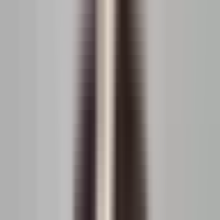
Vezi profilul
Sectorul 6
·
București
·
București-ilfov
Strada Preciziei 18
83.500 EUR
1.465 EUR / m²