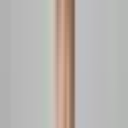
-2,38
%
luna trecută
Numărul estimat de oferte
:
395
Momentul activității ofertei
:
80 zile
Vrei să știi prețul apartamentului tău?
Evaluați-vă apartamentul