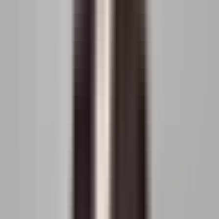
14.10.2025
57 metri
2 camere
parter
1967
Vândut de
Enachioaie Dragos
Vezi profilul
Sectorul 6
·
București
·
București-ilfov