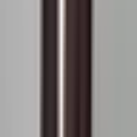
Extindeți datele sub forma unui tabel
Prețurile apartamentelor pentru București Militari în
ultimele luni
Date
Preț pe m²
Prețul estimat pe m²
ianuarie 2027
-
1.848 EUR / m²
decembrie 2026
-
1.834 EUR / m²