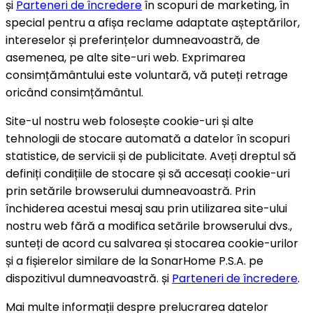
și
Parteneri de încredere
în scopuri de marketing, în
special pentru a afișa reclame adaptate așteptărilor,
intereselor și preferințelor dumneavoastră, de
asemenea, pe alte site-uri web. Exprimarea
consimțământului este voluntară, vă puteți retrage
oricând consimțământul.
Site-ul nostru web folosește cookie-uri și alte
tehnologii de stocare automată a datelor în scopuri
statistice, de servicii și de publicitate. Aveți dreptul să
definiți condițiile de stocare și să accesați cookie-uri
prin setările browserului dumneavoastră. Prin
închiderea acestui mesaj sau prin utilizarea site-ului
nostru web fără a modifica setările browserului dvs.,
sunteți de acord cu salvarea și stocarea cookie-urilor
și a fișierelor similare de la SonarHome P.S.A. pe
dispozitivul dumneavoastră. și
Parteneri de încredere
.
Mai multe informații despre prelucrarea datelor