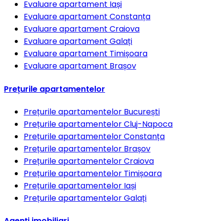
Evaluare apartament
Iași
Evaluare apartament
Constanța
Evaluare apartament
Craiova
Evaluare apartament
Galați
Evaluare apartament
Timișoara
Evaluare apartament
Brașov
Prețurile apartamentelor
Prețurile apartamentelor
București
Prețurile apartamentelor
Cluj-Napoca
Prețurile apartamentelor
Constanța
Prețurile apartamentelor
Brașov
Prețurile apartamentelor
Craiova
Prețurile apartamentelor
Timișoara
Prețurile apartamentelor
Iași
Prețurile apartamentelor
Galați
Agenți imobiliari