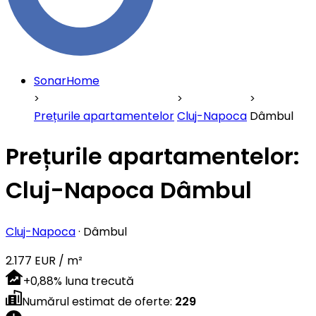
SonarHome
Prețurile apartamentelor
Cluj-Napoca
Dâmbul
Prețurile apartamentelor:
Cluj-Napoca Dâmbul
Cluj-Napoca
·
Dâmbul
2.177 EUR / m²
+
0,88
%
luna trecută
Numărul estimat de oferte
:
229