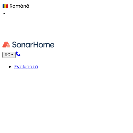
🇷🇴
Română
RO
Evaluează