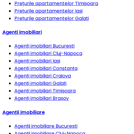
Prețurile apartamentelor
Timișoara
Prețurile apartamentelor
Iași
Prețurile apartamentelor
Galați
Agenți imobiliari
Agenți imobiliari
București
Agenți imobiliari
Cluj-Napoca
Agenți imobiliari
Iași
Agenți imobiliari
Constanța
Agenți imobiliari
Craiova
Agenți imobiliari
Galați
Agenți imobiliari
Timișoara
Agenți imobiliari
Brașov
Agenții imobiliare
Agenții imobiliare
București
Agenții imobiliare
Cluj-Napoca