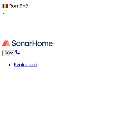
🇷🇴
Română
RO
Evaluează