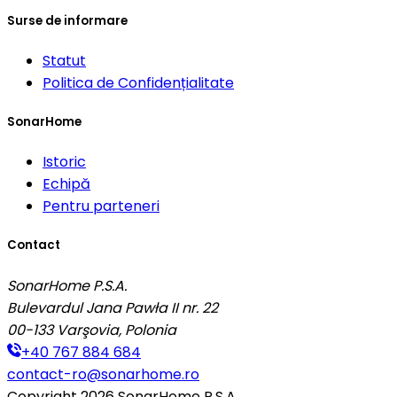
Surse de informare
Statut
Politica de Confidențialitate
SonarHome
Istoric
Echipă
Pentru parteneri
Contact
SonarHome P.S.A.
Bulevardul Jana Pawła II nr. 22
00-133
Varşovia, Polonia
+40 767 884 684
contact-ro@sonarhome.ro
Copyright
2026
SonarHome P.S.A.