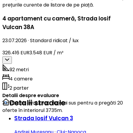
prețurile curente de listare de pe piață.
4 apartament cu cameră
,
Strada Iosif
Vulcan 38A
23.07.2026
·
Standard ridicat / lux
326.416 EUR
3.548 EUR / m²
92 metri
4 camere
2 parter
Detalii despre evaluare
Detalii stradale
Am folosit evaluarea de mai sus pentru a pregăti 20
oferte în interiorul 3735m.
Strada Iosif Vulcan 3
Andrei Mureșanu
·
Cluj-Napoca