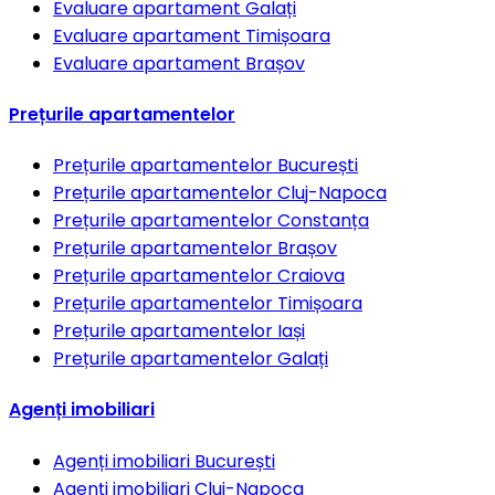
Evaluare apartament
Galați
Evaluare apartament
Timișoara
Evaluare apartament
Brașov
Prețurile apartamentelor
Prețurile apartamentelor
București
Prețurile apartamentelor
Cluj-Napoca
Prețurile apartamentelor
Constanța
Prețurile apartamentelor
Brașov
Prețurile apartamentelor
Craiova
Prețurile apartamentelor
Timișoara
Prețurile apartamentelor
Iași
Prețurile apartamentelor
Galați
Agenți imobiliari
Agenți imobiliari
București
Agenți imobiliari
Cluj-Napoca