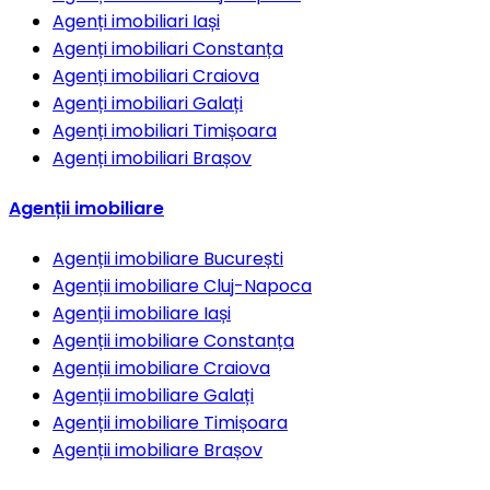
Agenți imobiliari
Iași
Agenți imobiliari
Constanța
Agenți imobiliari
Craiova
Agenți imobiliari
Galați
Agenți imobiliari
Timișoara
Agenți imobiliari
Brașov
Agenții imobiliare
Agenții imobiliare
București
Agenții imobiliare
Cluj-Napoca
Agenții imobiliare
Iași
Agenții imobiliare
Constanța
Agenții imobiliare
Craiova
Agenții imobiliare
Galați
Agenții imobiliare
Timișoara
Agenții imobiliare
Brașov