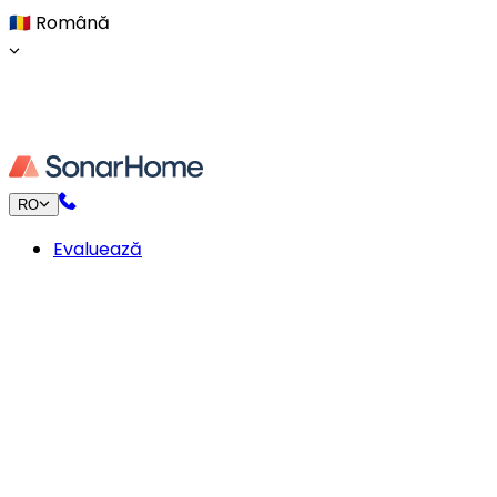
🇷🇴
Română
RO
Evaluează