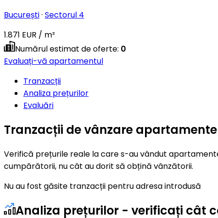
București
·
Sectorul 4
1.871 EUR / m²
Numărul estimat de oferte
:
0
Evaluați-vă apartamentul
Tranzacții
Analiza prețurilor
Evaluări
Tranzacții de vânzare apartamente 
Verifică prețurile reale la care s-au vândut apartamente
cumpărătorii, nu cât au dorit să obțină vânzătorii.
Nu au fost găsite tranzacții pentru adresa introdusă
Analiza prețurilor - verificați câ