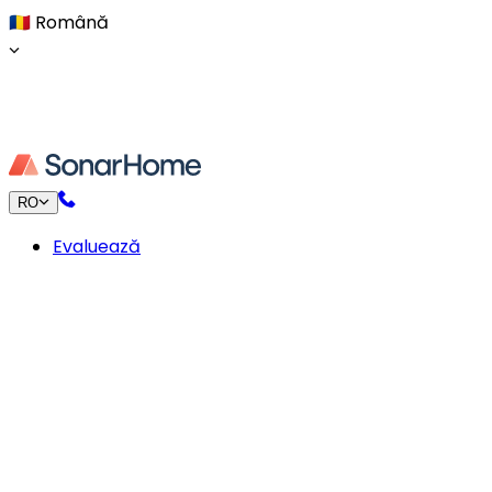
🇷🇴
Română
RO
Evaluează