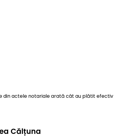
 din actele notariale arată cât au plătit efectiv
area Călțuna