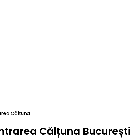
area Călțuna
Intrarea Călțuna București