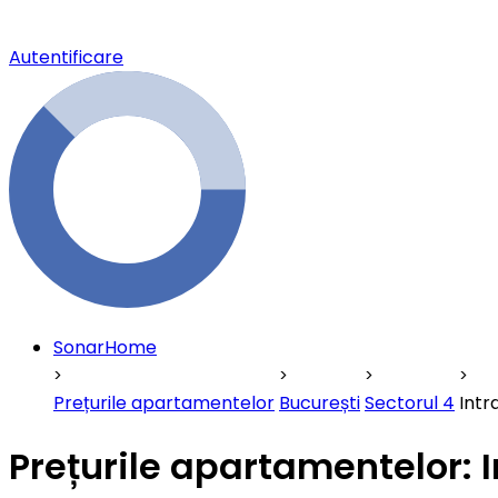
Autentificare
SonarHome
Prețurile apartamentelor
București
Sectorul 4
Intr
Prețurile apartamentelor: