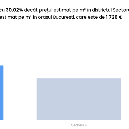
cu 30.02%
decât prețul estimat pe m² în districtul Sector
estimat pe m² în orașul București, care este de
1 728 €
.