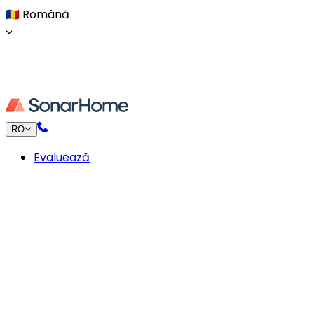
🇷🇴
Română
RO
Evaluează