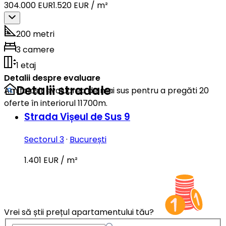
304.000 EUR
1.520 EUR / m²
200 metri
3 camere
1 etaj
Detalii despre evaluare
Detalii stradale
Am folosit evaluarea de mai sus pentru a pregăti 20
oferte în interiorul 11700m.
Strada Vișeul de Sus 9
Sectorul 3
·
București
1.401 EUR / m²
Vrei să știi prețul apartamentului tău?