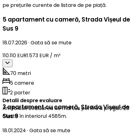
pe prețurile curente de listare de pe piață.
5 apartament cu cameră
,
Strada Vișeul de
Sus 9
18.07.2026
·
Gata să se mute
110.110 EUR
1.573 EUR / m²
70 metri
5 camere
2 parter
Detalii despre evaluare
3 apartament cu cameră
,
Strada Vișeul de
Am folosit evaluarea de mai sus pentru a pregăti 20
Sus 9
oferte în interiorul 4585m.
18.01.2024
·
Gata să se mute