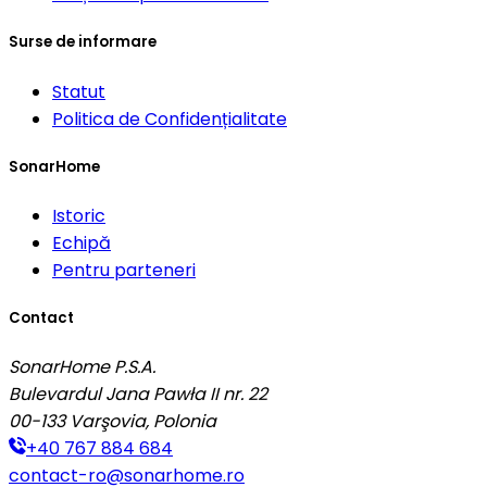
Surse de informare
Statut
Politica de Confidențialitate
SonarHome
Istoric
Echipă
Pentru parteneri
Contact
SonarHome P.S.A.
Bulevardul Jana Pawła II nr. 22
00-133
Varşovia, Polonia
+40 767 884 684
contact-ro@sonarhome.ro