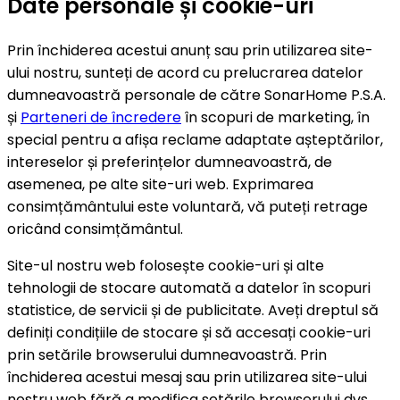
Date personale și cookie-uri
Prin închiderea acestui anunț sau prin utilizarea site-
ului nostru, sunteți de acord cu prelucrarea datelor
dumneavoastră personale de către SonarHome P.S.A.
și
Parteneri de încredere
în scopuri de marketing, în
special pentru a afișa reclame adaptate așteptărilor,
intereselor și preferințelor dumneavoastră, de
asemenea, pe alte site-uri web. Exprimarea
consimțământului este voluntară, vă puteți retrage
oricând consimțământul.
Site-ul nostru web folosește cookie-uri și alte
tehnologii de stocare automată a datelor în scopuri
statistice, de servicii și de publicitate. Aveți dreptul să
definiți condițiile de stocare și să accesați cookie-uri
prin setările browserului dumneavoastră. Prin
închiderea acestui mesaj sau prin utilizarea site-ului
nostru web fără a modifica setările browserului dvs.,