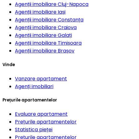
Agenții imobiliare
Cluj-Napoca
Agenții imobiliare
Iași
Agenții imobiliare
Constanța
Agenții imobiliare
Craiova
Agenții imobiliare
Galați
Agenții imobiliare
Timișoara
Agenții imobiliare
Brașov
Vinde
Vanzare apartament
Agenți imobiliari
Prețurile apartamentelor
Evaluare apartament
Prețurile apartamentelor
Statistica pieței
Prețurile apartamentelor