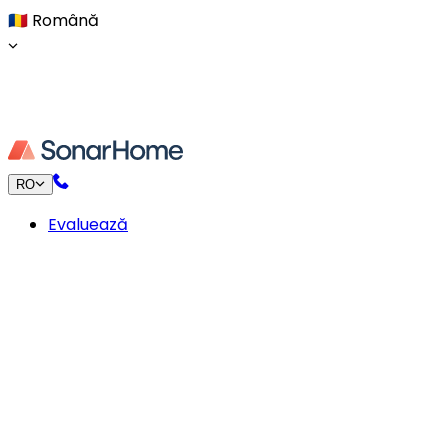
🇷🇴
Română
RO
Evaluează