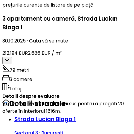
prețurile curente de listare de pe piață.
3 apartament cu cameră
,
Strada Lucian
Blaga 1
30.10.2025
·
Gata să se mute
212.194 EUR
2.686 EUR / m²
79 metri
3 camere
1 etaj
Detalii despre evaluare
Detalii stradale
Am folosit evaluarea de mai sus pentru a pregăti 20
oferte în interiorul 1816m.
Strada Lucian Blaga 1
Sectorul 3
·
București