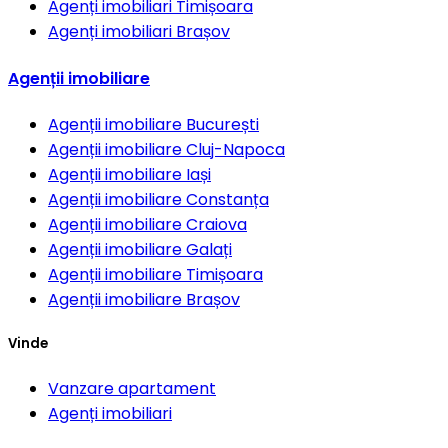
Agenți imobiliari
Timișoara
Agenți imobiliari
Brașov
Agenții imobiliare
Agenții imobiliare
București
Agenții imobiliare
Cluj-Napoca
Agenții imobiliare
Iași
Agenții imobiliare
Constanța
Agenții imobiliare
Craiova
Agenții imobiliare
Galați
Agenții imobiliare
Timișoara
Agenții imobiliare
Brașov
Vinde
Vanzare apartament
Agenți imobiliari