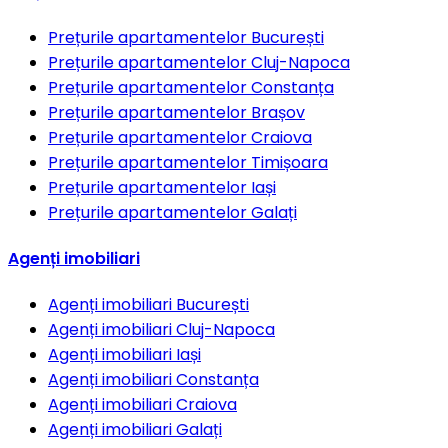
Prețurile apartamentelor
București
Prețurile apartamentelor
Cluj-Napoca
Prețurile apartamentelor
Constanța
Prețurile apartamentelor
Brașov
Prețurile apartamentelor
Craiova
Prețurile apartamentelor
Timișoara
Prețurile apartamentelor
Iași
Prețurile apartamentelor
Galați
Agenți imobiliari
Agenți imobiliari
București
Agenți imobiliari
Cluj-Napoca
Agenți imobiliari
Iași
Agenți imobiliari
Constanța
Agenți imobiliari
Craiova
Agenți imobiliari
Galați