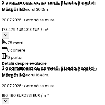
3 apartament cu cameră
,
Strada Apostol
Am folosit evaluarea de mai sus pentru a pregăti 21
Mărgărit 2
oferte în interiorul 3010m.
20.07.2026
·
Gata să se mute
173.475 EUR
2.313 EUR / m²
75 metri
3 camere
6 parter
Detalii despre evaluare
3 apartament cu cameră
,
Strada Apostol
Am folosit evaluarea de mai sus pentru a pregăti 20
Mărgărit 2
oferte în interiorul 1643m.
20.07.2026
·
Gata să se mute
186.480 EUR
2.331 EUR / m²