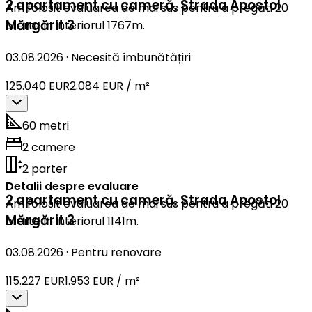
2 apartament cu cameră
,
Strada Apostol
Am folosit evaluarea de mai sus pentru a pregăti 20
Mărgărit 3
oferte în interiorul 1767m.
03.08.2026
·
Necesită îmbunătățiri
125.040 EUR
2.084 EUR / m²
60 metri
2 camere
2 parter
Detalii despre evaluare
2 apartament cu cameră
,
Strada Apostol
Am folosit evaluarea de mai sus pentru a pregăti 20
Mărgărit 3
oferte în interiorul 1141m.
03.08.2026
·
Pentru renovare
115.227 EUR
1.953 EUR / m²