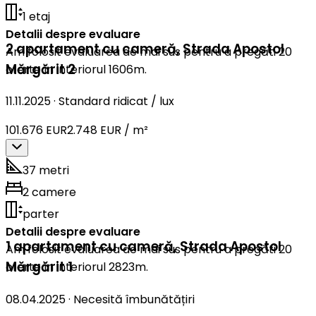
1 etaj
Detalii despre evaluare
2 apartament cu cameră
,
Strada Apostol
Am folosit evaluarea de mai sus pentru a pregăti 20
Mărgărit 2
oferte în interiorul 1606m.
11.11.2025
·
Standard ridicat / lux
101.676 EUR
2.748 EUR / m²
37 metri
2 camere
parter
Detalii despre evaluare
1 apartament cu cameră
,
Strada Apostol
Am folosit evaluarea de mai sus pentru a pregăti 20
Mărgărit 1
oferte în interiorul 2823m.
08.04.2025
·
Necesită îmbunătățiri