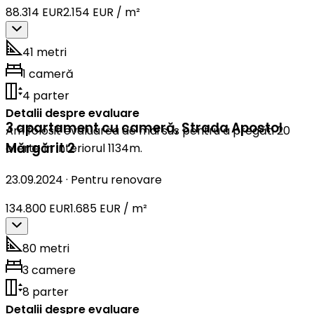
88.314 EUR
2.154 EUR / m²
41 metri
1 cameră
4 parter
Detalii despre evaluare
3 apartament cu cameră
,
Strada Apostol
Am folosit evaluarea de mai sus pentru a pregăti 20
Mărgărit 2
oferte în interiorul 1134m.
23.09.2024
·
Pentru renovare
134.800 EUR
1.685 EUR / m²
80 metri
3 camere
8 parter
Detalii despre evaluare