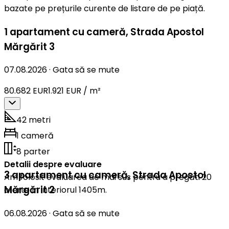
bazate pe prețurile curente de listare de pe piață.
1 apartament cu cameră
,
Strada Apostol
Mărgărit 3
07.08.2026
·
Gata să se mute
80.682 EUR
1.921 EUR / m²
42 metri
1 cameră
8 parter
Detalii despre evaluare
3 apartament cu cameră
,
Strada Apostol
Am folosit evaluarea de mai sus pentru a pregăti 20
Mărgărit 2
oferte în interiorul 1405m.
06.08.2026
·
Gata să se mute