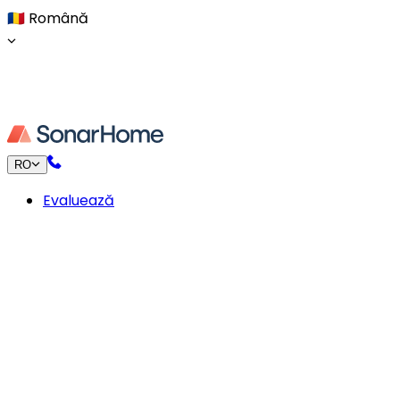
🇷🇴
Română
RO
Evaluează