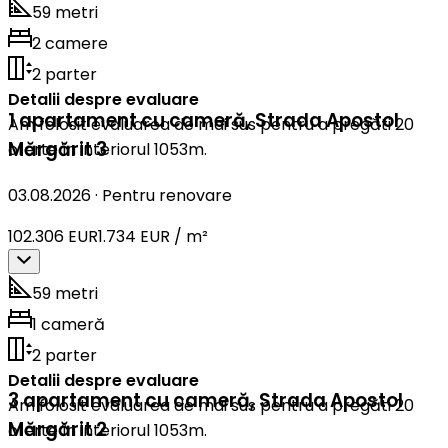
59 metri
2 camere
2 parter
Detalii despre evaluare
1 apartament cu cameră
,
Strada Apostol
Am folosit evaluarea de mai sus pentru a pregăti 20
Mărgărit 3
oferte în interiorul 1053m.
03.08.2026
·
Pentru renovare
102.306 EUR
1.734 EUR / m²
59 metri
1 cameră
2 parter
Detalii despre evaluare
3 apartament cu cameră
,
Strada Apostol
Am folosit evaluarea de mai sus pentru a pregăti 20
Mărgărit 2
oferte în interiorul 1053m.