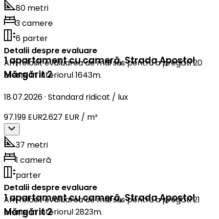
80 metri
3 camere
6 parter
Detalii despre evaluare
1 apartament cu cameră
,
Strada Apostol
Am folosit evaluarea de mai sus pentru a pregăti 20
Mărgărit 2
oferte în interiorul 1643m.
18.07.2026
·
Standard ridicat / lux
97.199 EUR
2.627 EUR / m²
37 metri
1 cameră
parter
Detalii despre evaluare
1 apartament cu cameră
,
Strada Apostol
Am folosit evaluarea de mai sus pentru a pregăti 21
Mărgărit 2
oferte în interiorul 2823m.