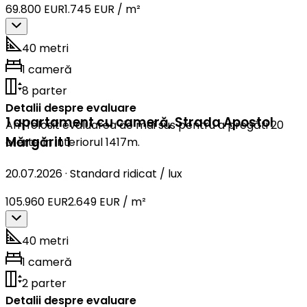
69.800 EUR
1.745 EUR / m²
40 metri
1 cameră
8 parter
Detalii despre evaluare
1 apartament cu cameră
,
Strada Apostol
Am folosit evaluarea de mai sus pentru a pregăti 20
Mărgărit 1
oferte în interiorul 1417m.
20.07.2026
·
Standard ridicat / lux
105.960 EUR
2.649 EUR / m²
40 metri
1 cameră
2 parter
Detalii despre evaluare