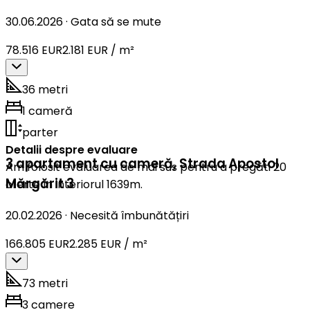
30.06.2026
·
Gata să se mute
78.516 EUR
2.181 EUR / m²
36 metri
1 cameră
parter
Detalii despre evaluare
3 apartament cu cameră
,
Strada Apostol
Am folosit evaluarea de mai sus pentru a pregăti 20
Mărgărit 3
oferte în interiorul 1639m.
20.02.2026
·
Necesită îmbunătățiri
166.805 EUR
2.285 EUR / m²
73 metri
3 camere