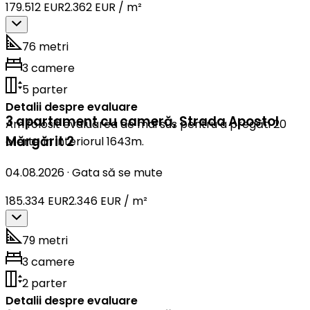
179.512 EUR
2.362 EUR / m²
76 metri
3 camere
5 parter
Detalii despre evaluare
3 apartament cu cameră
,
Strada Apostol
Am folosit evaluarea de mai sus pentru a pregăti 20
Mărgărit 2
oferte în interiorul 1643m.
04.08.2026
·
Gata să se mute
185.334 EUR
2.346 EUR / m²
79 metri
3 camere
2 parter
Detalii despre evaluare