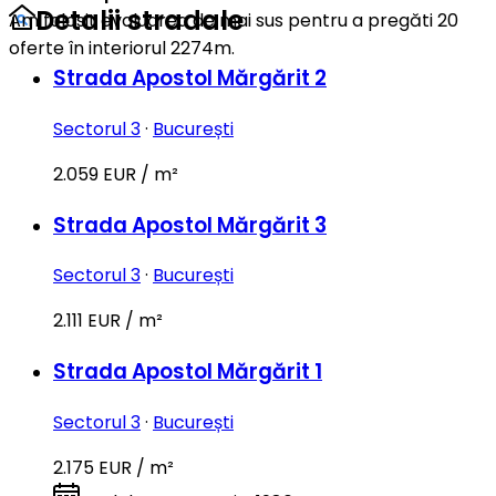
Detalii stradale
Am folosit evaluarea de mai sus pentru a pregăti 20
oferte în interiorul 2274m.
Strada Apostol Mărgărit 2
Sectorul 3
·
București
2.059 EUR / m²
Strada Apostol Mărgărit 3
Sectorul 3
·
București
2.111 EUR / m²
Strada Apostol Mărgărit 1
Sectorul 3
·
București
2.175 EUR / m²