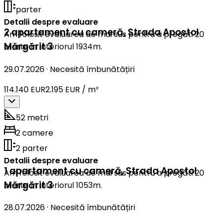
parter
Detalii despre evaluare
2 apartament cu cameră
,
Strada Apostol
Am folosit evaluarea de mai sus pentru a pregăti 20
Mărgărit 3
oferte în interiorul 1934m.
29.07.2026
·
Necesită îmbunătățiri
114.140 EUR
2.195 EUR / m²
52 metri
2 camere
2 parter
Detalii despre evaluare
1 apartament cu cameră
,
Strada Apostol
Am folosit evaluarea de mai sus pentru a pregăti 20
Mărgărit 3
oferte în interiorul 1053m.
28.07.2026
·
Necesită îmbunătățiri