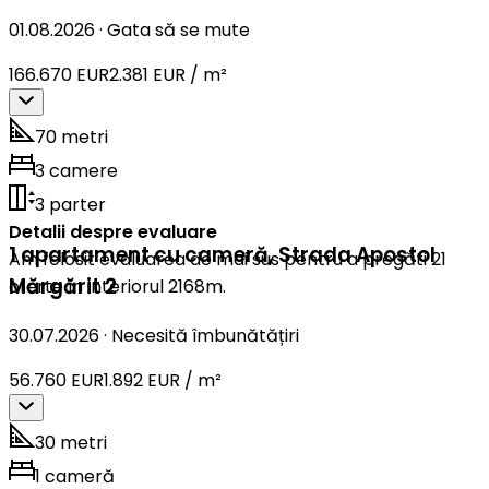
01.08.2026
·
Gata să se mute
166.670 EUR
2.381 EUR / m²
70 metri
3 camere
3 parter
Detalii despre evaluare
1 apartament cu cameră
,
Strada Apostol
Am folosit evaluarea de mai sus pentru a pregăti 21
Mărgărit 2
oferte în interiorul 2168m.
30.07.2026
·
Necesită îmbunătățiri
56.760 EUR
1.892 EUR / m²
30 metri
1 cameră