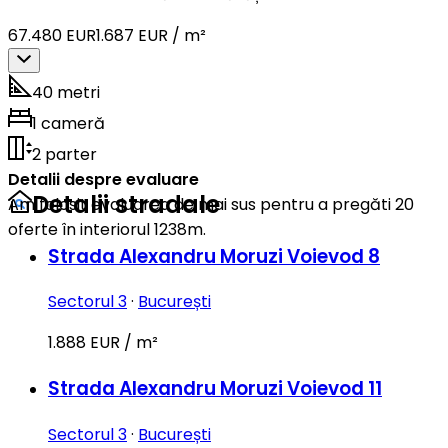
67.480 EUR
1.687 EUR / m²
40 metri
1 cameră
2 parter
Detalii despre evaluare
Detalii stradale
Am folosit evaluarea de mai sus pentru a pregăti 20
oferte în interiorul 1238m.
Strada Alexandru Moruzi Voievod 8
Sectorul 3
·
București
1.888 EUR / m²
Strada Alexandru Moruzi Voievod 11
Sectorul 3
·
București