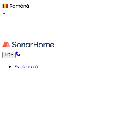
🇷🇴
Română
RO
Evaluează