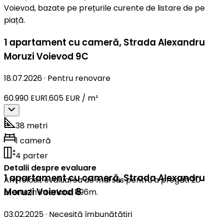
Voievod, bazate pe prețurile curente de listare de pe
piață.
1 apartament cu cameră
,
Strada Alexandru
Moruzi Voievod 9C
18.07.2026
·
Pentru renovare
60.990 EUR
1.605 EUR / m²
38 metri
1 cameră
4 parter
Detalii despre evaluare
1 apartament cu cameră
,
Strada Alexandru
Am folosit evaluarea de mai sus pentru a pregăti 20
Moruzi Voievod 8
oferte în interiorul 896m.
03.02.2025
·
Necesită îmbunătățiri