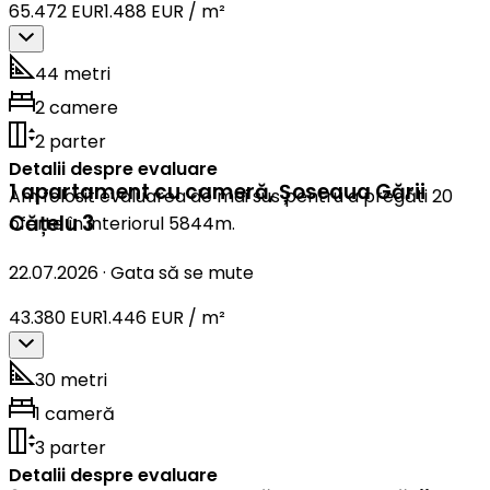
65.472 EUR
1.488 EUR / m²
44 metri
2 camere
2 parter
Detalii despre evaluare
1 apartament cu cameră
,
Șoseaua Gării
Am folosit evaluarea de mai sus pentru a pregăti 20
Cățelu 3
oferte în interiorul 5844m.
22.07.2026
·
Gata să se mute
43.380 EUR
1.446 EUR / m²
30 metri
1 cameră
3 parter
Detalii despre evaluare