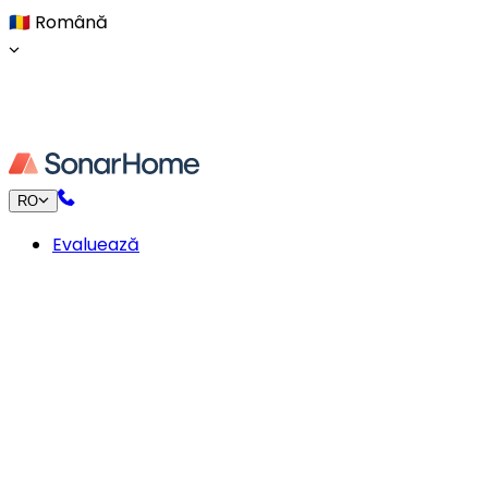
🇷🇴
Română
RO
Evaluează