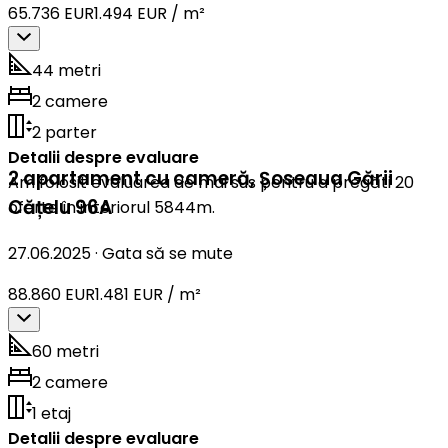
65.736 EUR
1.494 EUR / m²
44 metri
2 camere
2 parter
Detalii despre evaluare
2 apartament cu cameră
,
Șoseaua Gării
Am folosit evaluarea de mai sus pentru a pregăti 20
Cățelu 96A
oferte în interiorul 5844m.
27.06.2025
·
Gata să se mute
88.860 EUR
1.481 EUR / m²
60 metri
2 camere
1 etaj
Detalii despre evaluare