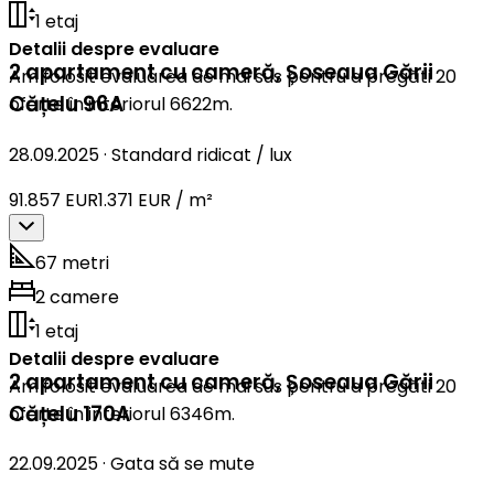
1 etaj
Detalii despre evaluare
2 apartament cu cameră
,
Șoseaua Gării
Am folosit evaluarea de mai sus pentru a pregăti 20
Cățelu 96A
oferte în interiorul 6622m.
28.09.2025
·
Standard ridicat / lux
91.857 EUR
1.371 EUR / m²
67 metri
2 camere
1 etaj
Detalii despre evaluare
2 apartament cu cameră
,
Șoseaua Gării
Am folosit evaluarea de mai sus pentru a pregăti 20
Cățelu 170A
oferte în interiorul 6346m.
22.09.2025
·
Gata să se mute