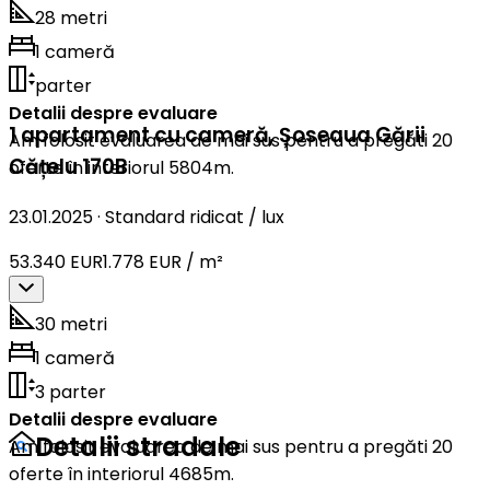
28 metri
1 cameră
parter
Detalii despre evaluare
1 apartament cu cameră
,
Șoseaua Gării
Am folosit evaluarea de mai sus pentru a pregăti 20
Cățelu 170B
oferte în interiorul 5804m.
23.01.2025
·
Standard ridicat / lux
53.340 EUR
1.778 EUR / m²
30 metri
1 cameră
3 parter
Detalii despre evaluare
Detalii stradale
Am folosit evaluarea de mai sus pentru a pregăti 20
oferte în interiorul 4685m.