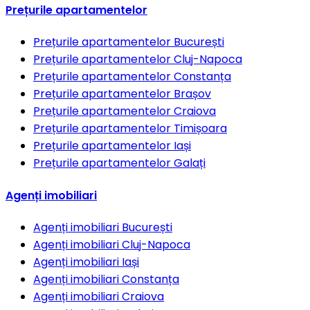
Prețurile apartamentelor
Prețurile apartamentelor
București
Prețurile apartamentelor
Cluj-Napoca
Prețurile apartamentelor
Constanța
Prețurile apartamentelor
Brașov
Prețurile apartamentelor
Craiova
Prețurile apartamentelor
Timișoara
Prețurile apartamentelor
Iași
Prețurile apartamentelor
Galați
Agenți imobiliari
Agenți imobiliari
București
Agenți imobiliari
Cluj-Napoca
Agenți imobiliari
Iași
Agenți imobiliari
Constanța
Agenți imobiliari
Craiova