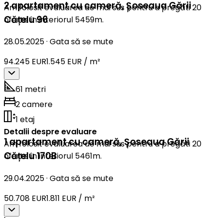
2 apartament cu cameră
,
Șoseaua Gării
Am folosit evaluarea de mai sus pentru a pregăti 20
Cățelu 96
oferte în interiorul 5459m.
28.05.2025
·
Gata să se mute
94.245 EUR
1.545 EUR / m²
61 metri
2 camere
1 etaj
Detalii despre evaluare
1 apartament cu cameră
,
Șoseaua Gării
Am folosit evaluarea de mai sus pentru a pregăti 20
Cățelu 170B
oferte în interiorul 5461m.
29.04.2025
·
Gata să se mute
50.708 EUR
1.811 EUR / m²