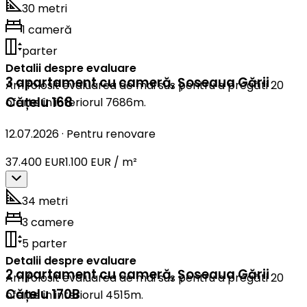
30 metri
1 cameră
parter
Detalii despre evaluare
3 apartament cu cameră
,
Șoseaua Gării
Am folosit evaluarea de mai sus pentru a pregăti 20
Cățelu 168
oferte în interiorul 7686m.
12.07.2026
·
Pentru renovare
37.400 EUR
1.100 EUR / m²
34 metri
3 camere
5 parter
Detalii despre evaluare
2 apartament cu cameră
,
Șoseaua Gării
Am folosit evaluarea de mai sus pentru a pregăti 20
Cățelu 170B
oferte în interiorul 4515m.