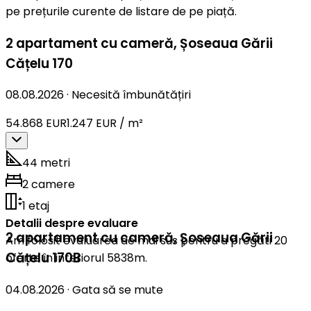
pe prețurile curente de listare de pe piață.
2 apartament cu cameră
,
Șoseaua Gării
Cățelu 170
08.08.2026
·
Necesită îmbunătățiri
54.868 EUR
1.247 EUR / m²
44 metri
2 camere
1 etaj
Detalii despre evaluare
2 apartament cu cameră
,
Șoseaua Gării
Am folosit evaluarea de mai sus pentru a pregăti 20
Cățelu 170B
oferte în interiorul 5838m.
04.08.2026
·
Gata să se mute