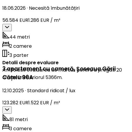
18.06.2026
·
Necesită îmbunătățiri
56.584 EUR
1.286 EUR / m²
44 metri
2 camere
3 parter
Detalii despre evaluare
3 apartament cu cameră
,
Șoseaua Gării
Am folosit evaluarea de mai sus pentru a pregăti 20
Cățelu 96A
oferte în interiorul 5366m.
12.10.2025
·
Standard ridicat / lux
123.282 EUR
1.522 EUR / m²
81 metri
3 camere