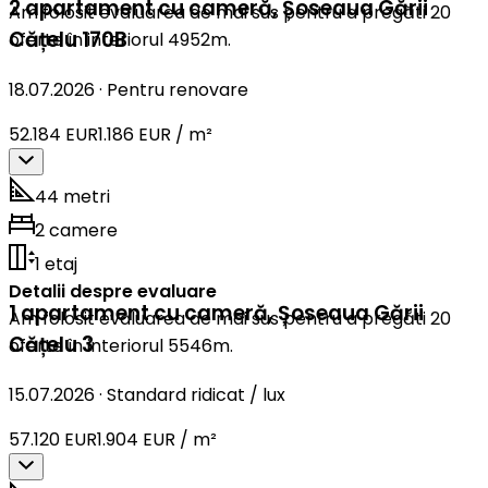
2 apartament cu cameră
,
Șoseaua Gării
Am folosit evaluarea de mai sus pentru a pregăti 20
Cățelu 170B
oferte în interiorul 4952m.
18.07.2026
·
Pentru renovare
52.184 EUR
1.186 EUR / m²
44 metri
2 camere
1 etaj
Detalii despre evaluare
1 apartament cu cameră
,
Șoseaua Gării
Am folosit evaluarea de mai sus pentru a pregăti 20
Cățelu 3
oferte în interiorul 5546m.
15.07.2026
·
Standard ridicat / lux
57.120 EUR
1.904 EUR / m²