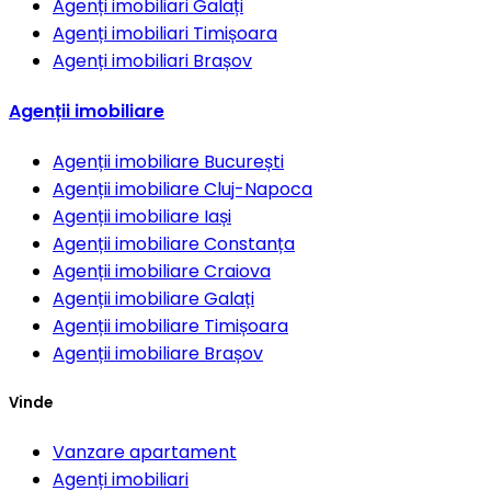
Agenți imobiliari
Galați
Agenți imobiliari
Timișoara
Agenți imobiliari
Brașov
Agenții imobiliare
Agenții imobiliare
București
Agenții imobiliare
Cluj-Napoca
Agenții imobiliare
Iași
Agenții imobiliare
Constanța
Agenții imobiliare
Craiova
Agenții imobiliare
Galați
Agenții imobiliare
Timișoara
Agenții imobiliare
Brașov
Vinde
Vanzare apartament
Agenți imobiliari