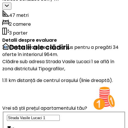
47 metri
2 camere
3 parter
Detalii despre evaluare
Detalii ale clădirii
Am folosit evaluarea de mai sus pentru a pregăti 34
oferte în interiorul 964m.
Clădire sub adresa Strada Vasile Lucaci 1 se află în
zona districtului Tipografilor,
1.11 km distanță de centrul orașului (linie dreaptă).
Vrei să știi prețul apartamentului tău?