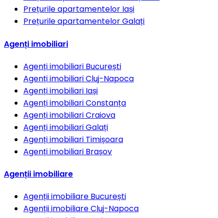
Prețurile apartamentelor
Iași
Prețurile apartamentelor
Galați
Agenți imobiliari
Agenți imobiliari
București
Agenți imobiliari
Cluj-Napoca
Agenți imobiliari
Iași
Agenți imobiliari
Constanța
Agenți imobiliari
Craiova
Agenți imobiliari
Galați
Agenți imobiliari
Timișoara
Agenți imobiliari
Brașov
Agenții imobiliare
Agenții imobiliare
București
Agenții imobiliare
Cluj-Napoca