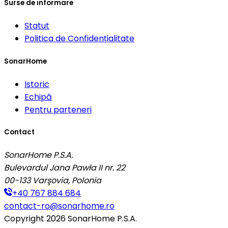
Surse de informare
Statut
Politica de Confidențialitate
SonarHome
Istoric
Echipă
Pentru parteneri
Contact
SonarHome P.S.A.
Bulevardul Jana Pawła II nr. 22
00-133
Varşovia, Polonia
+40 767 884 684
contact-ro@sonarhome.ro
Copyright
2026
SonarHome P.S.A.