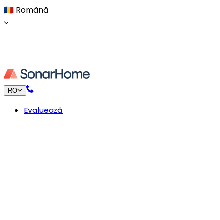
🇷🇴
Română
RO
Evaluează