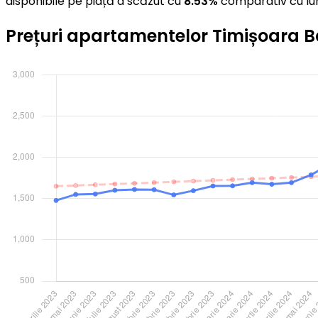
disponibile pe piață a scăzut cu
8.53%
comparativ cu lu
Prețuri apartamentelor Timișoara B