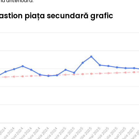
na anterioară.
astion piața secundară grafic