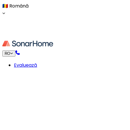
🇷🇴
Română
RO
Evaluează