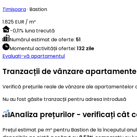
Timișoara
·
Bastion
1.825 EUR / m²
-0,11
%
luna trecută
Numărul estimat de oferte
:
51
Momentul activității ofertei
:
132 zile
Evaluați-vă apartamentul
Tranzacții de vânzare apartamente
Verifică prețurile reale de vânzare ale apartamentelor d
Nu au fost găsite tranzacții pentru adresa introdusă
Analiza prețurilor - verificați câ
Prețul estimat pe m² pentru Bastion de la începutul anul