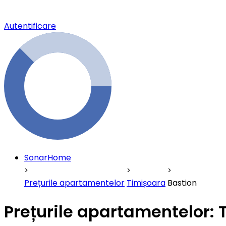
Autentificare
SonarHome
Prețurile apartamentelor
Timișoara
Bastion
Prețurile apartamentelor: