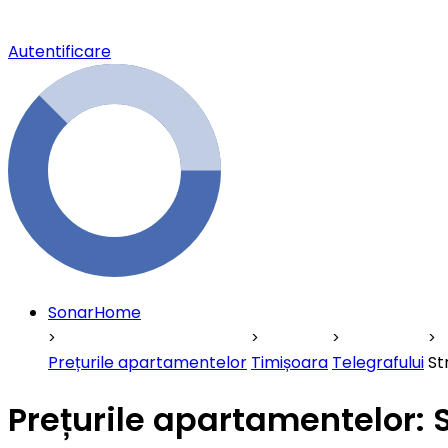
Autentificare
SonarHome
Prețurile apartamentelor
Timișoara
Telegrafului
St
Prețurile apartamentelor: