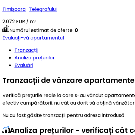
Timișoara
·
Telegrafului
2.072 EUR / m²
Numărul estimat de oferte
:
0
Evaluați-vă apartamentul
Tranzacții
Analiza prețurilor
Evaluări
Tranzacții de vânzare apartamente 
Verifică prețurile reale la care s-au vândut apartamente
efectiv cumpărătorii, nu cât au dorit să obțină vânzători
Nu au fost găsite tranzacții pentru adresa introdusă
Analiza prețurilor - verificați c