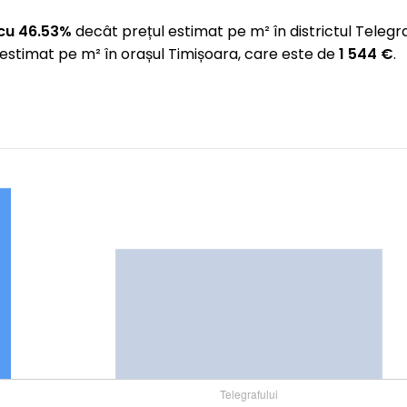
cu 46.53%
decât prețul estimat pe m² în districtul Telegr
estimat pe m² în orașul Timișoara, care este de
1 544 €
.