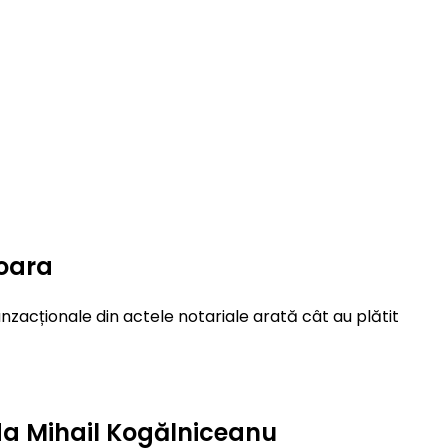
șoara
nzacționale din actele notariale arată cât au plătit
ada Mihail Kogălniceanu