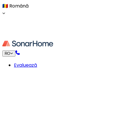
🇷🇴
Română
RO
Evaluează