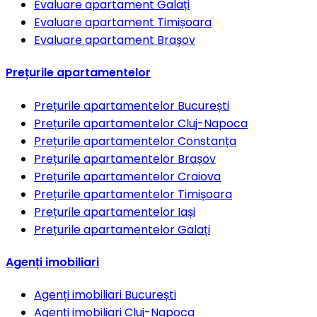
Evaluare apartament
Galați
Evaluare apartament
Timișoara
Evaluare apartament
Brașov
Prețurile apartamentelor
Prețurile apartamentelor
București
Prețurile apartamentelor
Cluj-Napoca
Prețurile apartamentelor
Constanța
Prețurile apartamentelor
Brașov
Prețurile apartamentelor
Craiova
Prețurile apartamentelor
Timișoara
Prețurile apartamentelor
Iași
Prețurile apartamentelor
Galați
Agenți imobiliari
Agenți imobiliari
București
Agenți imobiliari
Cluj-Napoca