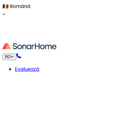
🇷🇴
Română
RO
Evaluează