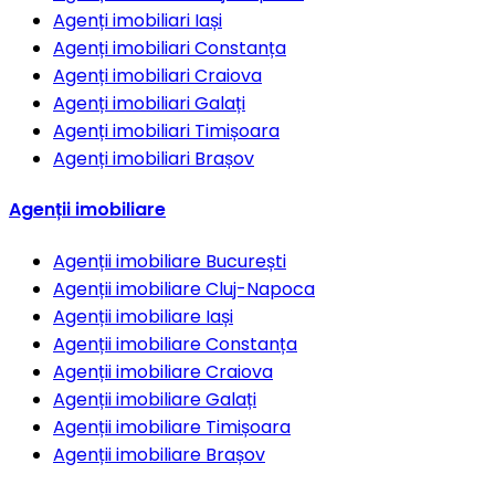
Agenți imobiliari
Iași
Agenți imobiliari
Constanța
Agenți imobiliari
Craiova
Agenți imobiliari
Galați
Agenți imobiliari
Timișoara
Agenți imobiliari
Brașov
Agenții imobiliare
Agenții imobiliare
București
Agenții imobiliare
Cluj-Napoca
Agenții imobiliare
Iași
Agenții imobiliare
Constanța
Agenții imobiliare
Craiova
Agenții imobiliare
Galați
Agenții imobiliare
Timișoara
Agenții imobiliare
Brașov