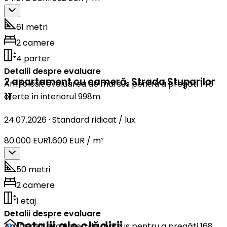
61 metri
2 camere
4 parter
Detalii despre evaluare
2 apartament cu cameră
,
Strada Stuparilor
Am folosit evaluarea de mai sus pentru a pregăti 146
11
oferte în interiorul 998m.
24.07.2026
·
Standard ridicat / lux
80.000 EUR
1.600 EUR / m²
50 metri
2 camere
1 etaj
Detalii despre evaluare
Detalii ale clădirii
Am folosit evaluarea de mai sus pentru a pregăti 168